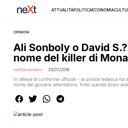
ATTUALITÀ
POLITICA
ECONOMIA
CULTU
OPINIONI
Ali Sonboly o David S.? I
nome del killer di Mon
neXtQuotidiano
23/07/2016
In attesa di conferme ufficiali – la polizia tedesca ha
nome del giovane attentatore, finito suicida dopo a
Olympia nella città bavarese. La polizia ha detto che s