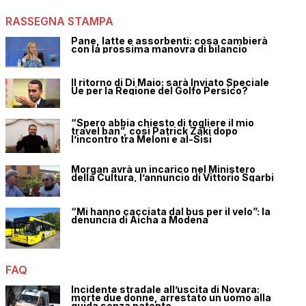
RASSEGNA STAMPA
Pane, latte e assorbenti: cosa cambierà
con la prossima manovra di bilancio
Il ritorno di Di Maio: sarà Inviato Speciale
Ue per la Regione del Golfo Persico?
“Spero abbia chiesto di togliere il mio
travel ban”, così Patrick Zaki dopo
l’incontro tra Meloni e al-Sisi
Morgan avrà un incarico nel Ministero
della Cultura, l’annuncio di Vittorio Sgarbi
“Mi hanno cacciata dal bus per il velo”: la
denuncia di Aicha a Modena
FAQ
Incidente stradale all’uscita di Novara:
morte due donne, arrestato un uomo alla
guida senza patente