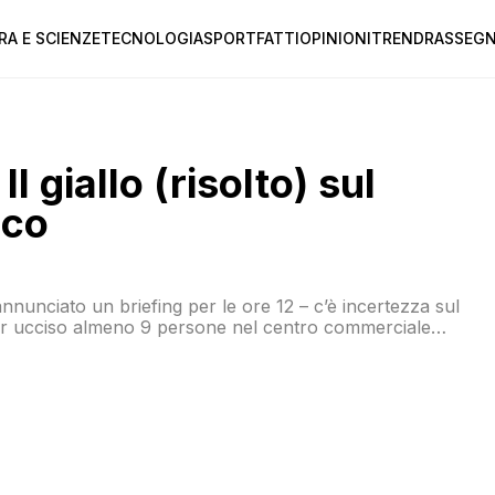
RA E SCIENZE
TECNOLOGIA
SPORT
FATTI
OPINIONI
TREND
RASSEGN
l giallo (risolto) sul
aco
 annunciato un briefing per le ore 12 – c’è incertezza sul
ver ucciso almeno 9 persone nel centro commerciale
i tratta di un ragazzo di 18 anni, tedesco di origini […]