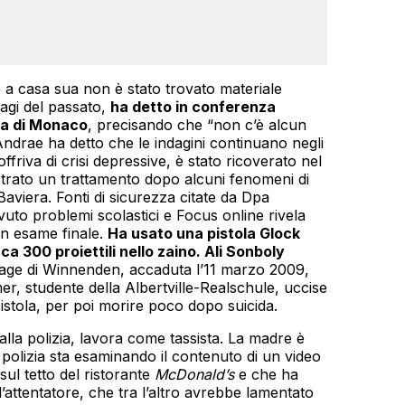
e a casa sua non è stato trovato materiale
agi del passato,
ha detto in conferenza
a di
Monaco
, precisando che “non c’è alcun
 Andrae ha detto che le indagini continuano negli
ffriva di crisi depressive, è stato ricoverato nel
strato un trattamento dopo alcuni fenomeni di
Baviera. Fonti di sicurezza citate da Dpa
vuto problemi scolastici e Focus online rivela
n esame finale.
Ha usato una pistola Glock
 300 proiettili nello zaino. Ali Sonboly
age di Winnenden, accaduta l’11 marzo 2009,
, studente della Albertville-Realschule, uccise
pistola, per poi morire poco dopo suicida.
alla polizia, lavora come tassista. La madre è
polizia sta esaminando il contenuto di un video
ul tetto del ristorante
McDonald’s
e che ha
’attentatore, che tra l’altro avrebbe lamentato