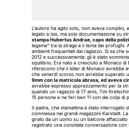
L’autore ha agito solo, non aveva complici, 
legato a Isis, ma solo documentazione su str
stampa Hubertus Andrae, capo della polizi
legame” tra la strage e il tema dei profughi.
ambienti frequentati dal ragazzo. Si sa che so
2012 e successivamente: gli è stato sommini
squilibrio. Era nato e cresciuto a Monaco di 
riferiscono che il killer di Monaco avrebbe a
che venerdì scorso non avrebbe superato u
9mm con la matricola abrasa, ed aveva circa
avrebbe espresso apprezzamento per la str
quando un ragazzo di 17 anni, Tim Kretschmer
15 persone e ne ferì ben 11 con dei colpi di 
Il padre, che stamattina è stato interrogato d
commessa nei grandi magazzini Karstadt. La 
girato da un uomo su un balcone affacciato s
registrato una concitata conversazione con l