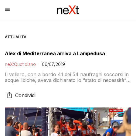
ATTUALITÀ
Alex di Mediterranea arriva a Lampedusa
neXtQuotidiano
06/07/2019
Il veliero, con a bordo 41 dei 54 naufraghi soccorsi in
acque libiche, aveva dichiarato lo “stato di necessità”
perché l’acqua potabile a bordo era terminata. La
surreale dichiarazione di Salvini
Condividi