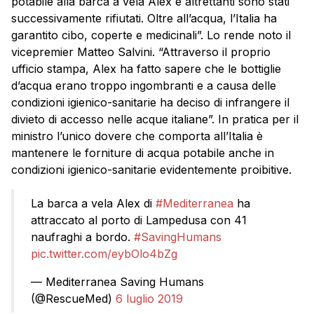
potabile alla barca a vela Alex e altrettanti sono stati
successivamente rifiutati. Oltre all’acqua, l’Italia ha
garantito cibo, coperte e medicinali”. Lo rende noto il
vicepremier Matteo Salvini. “Attraverso il proprio
ufficio stampa, Alex ha fatto sapere che le bottiglie
d’acqua erano troppo ingombranti e a causa delle
condizioni igienico-sanitarie ha deciso di infrangere il
divieto di accesso nelle acque italiane”. In pratica per il
ministro l’unico dovere che comporta all’Italia è
mantenere le forniture di acqua potabile anche in
condizioni igienico-sanitarie evidentemente proibitive.
La barca a vela Alex di
#Mediterranea
ha
attraccato al porto di Lampedusa con 41
naufraghi a bordo.
#SavingHumans
pic.twitter.com/eybOlo4bZg
— Mediterranea Saving Humans
(@RescueMed)
6 luglio 2019