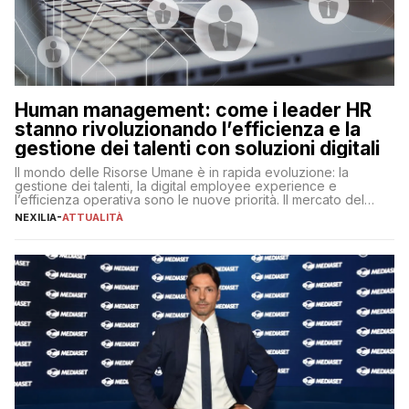
Human management: come i leader HR
stanno rivoluzionando l’efficienza e la
gestione dei talenti con soluzioni digitali
Il mondo delle Risorse Umane è in rapida evoluzione: la
gestione dei talenti, la digital employee experience e
l’efficienza operativa sono le nuove priorità. Il mercato del
lavoro, d’altra parte, è sempre più competitivo con una lotta
NEXILIA
-
ATTUALITÀ
per aggiudicarsi i talenti più validi che si intensifica e le
aspettative dei dipendenti in continua evoluzione. I […]