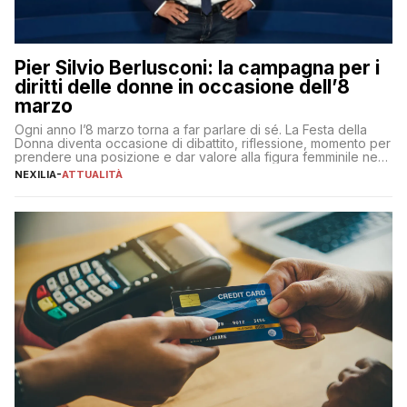
Pier Silvio Berlusconi: la campagna per i
diritti delle donne in occasione dell’8
marzo
Ogni anno l’8 marzo torna a far parlare di sé. La Festa della
Donna diventa occasione di dibattito, riflessione, momento per
prendere una posizione e dar valore alla figura femminile nella
sua complessità e crucialità. A lanciare un messaggio “forte e
NEXILIA
-
ATTUALITÀ
chiaro” quest’anno è stato anche Pier Silvio Berlusconi,
amministratore delegato di Mediaset, che ha […]