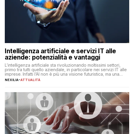
Intelligenza artificiale e servizi IT alle
aziende: potenzialità e vantaggi
L’intelligenza artificiale sta rivoluzionando moltissimi settori,
primo tra tutti quello aziendale, in particolare nei servizi IT alle
imprese. Infatti l’AI non è più una visione futuristica, ma una
realtà operativa che sta portando a un cambio significativo in
NEXILIA
-
ATTUALITÀ
ogni ambito. L’inserimento delle tecnologie di intelligenza
artificiale porta non solo all’ottimizzazione di diverse
operazioni, bensì comporta […]