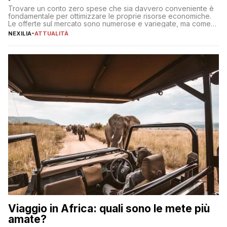
Trovare un conto zero spese che sia davvero conveniente è
fondamentale per ottimizzare le proprie risorse economiche.
Le offerte sul mercato sono numerose e variegate, ma come
individuare quella più adatta alle proprie esigenze senza
NEXILIA
-
ATTUALITÀ
incorrere in costi nascosti? Optare per un conto zero spese
significa eliminare le spese di gestione che spesso incidono
sul […]
Viaggio in Africa: quali sono le mete più
amate?