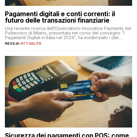
Pagamenti digitali e conti correnti: il
futuro delle transazioni finanziarie
Una recente ricerca dell’Osservatorio Innovative Payments del
Politecnico di Milano, presentata nel corso del convegno “I
Pagamenti Digitali in Italia nel 2024”, ha evidenziato i dati
definitivi del primo semestre 2024 relativamente alle
NEXILIA
-
ATTUALITÀ
transazioni dei pagamenti digitali con carta nel nostro Paese:
223 miliardi di euro. Si ritiene che il totale relativo ai 12 mesi […]
Sicurezza dei pagamenti con POS: come