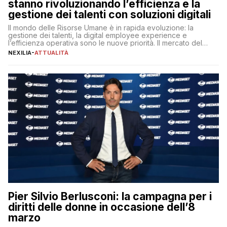
stanno rivoluzionando l’efficienza e la
gestione dei talenti con soluzioni digitali
Il mondo delle Risorse Umane è in rapida evoluzione: la
gestione dei talenti, la digital employee experience e
l’efficienza operativa sono le nuove priorità. Il mercato del
lavoro, d’altra parte, è sempre più competitivo con una lotta
NEXILIA
-
ATTUALITÀ
per aggiudicarsi i talenti più validi che si intensifica e le
aspettative dei dipendenti in continua evoluzione. I […]
Pier Silvio Berlusconi: la campagna per i
diritti delle donne in occasione dell’8
marzo