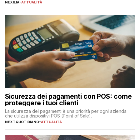
definitivi del primo semestre 2024 relativamente alle
NEXILIA
-
ATTUALITÀ
transazioni dei pagamenti digitali con carta nel nostro Paese:
223 miliardi di euro. Si ritiene che il totale relativo ai 12 mesi […]
Sicurezza dei pagamenti con POS: come
proteggere i tuoi clienti
La sicurezza dei pagamenti è una priorità per ogni azienda
che utilizza dispositivi POS (Point of Sale).
NEXTQUOTIDIANO
-
ATTUALITÀ