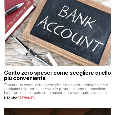
Conto zero spese: come scegliere quello
più conveniente
Trovare un conto zero spese che sia davvero conveniente è
fondamentale per ottimizzare le proprie risorse economiche.
Le offerte sul mercato sono numerose e variegate, ma come
individuare quella più adatta alle proprie esigenze senza
NEXILIA
-
ATTUALITÀ
incorrere in costi nascosti? Optare per un conto zero spese
significa eliminare le spese di gestione che spesso incidono
sul […]