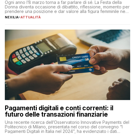
Ogni anno l’8 marzo torna a far parlare di sé. La Festa della
Donna diventa occasione di dibattito, riflessione, momento per
prendere una posizione e dar valore alla figura femminile nella
sua complessità e crucialità. A lanciare un messaggio “forte e
NEXILIA
-
ATTUALITÀ
chiaro” quest’anno è stato anche Pier Silvio Berlusconi,
amministratore delegato di Mediaset, che ha […]
Pagamenti digitali e conti correnti: il
futuro delle transazioni finanziarie
Una recente ricerca dell’Osservatorio Innovative Payments del
Politecnico di Milano, presentata nel corso del convegno “I
Pagamenti Digitali in Italia nel 2024”, ha evidenziato i dati