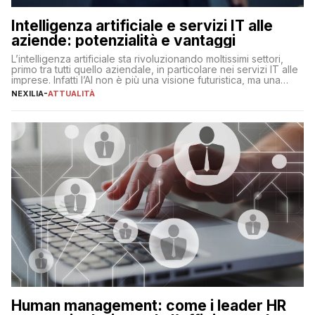
Intelligenza artificiale e servizi IT alle
aziende: potenzialità e vantaggi
L’intelligenza artificiale sta rivoluzionando moltissimi settori,
primo tra tutti quello aziendale, in particolare nei servizi IT alle
imprese. Infatti l’AI non è più una visione futuristica, ma una
realtà operativa che sta portando a un cambio significativo in
NEXILIA
-
ATTUALITÀ
ogni ambito. L’inserimento delle tecnologie di intelligenza
artificiale porta non solo all’ottimizzazione di diverse
operazioni, bensì comporta […]
Human management: come i leader HR