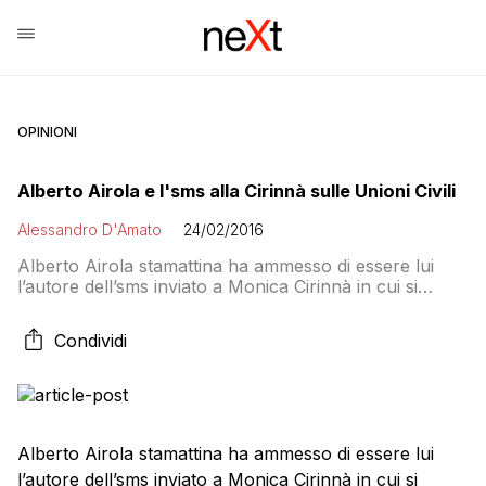
OPINIONI
Alberto Airola e l'sms alla Cirinnà sulle Unioni Civili
Alessandro D'Amato
24/02/2016
Alberto Airola stamattina ha ammesso di essere lui
l’autore dell’sms inviato a Monica Cirinnà in cui si
sosteneva che il MoVimento 5 Stelle era pronto a
votare l’emendamento Marcucci sulle Unioni Civili. Il
Condividi
senatore Airola si è difeso su Facebook: Voglio fare
chiarezza sullo scambio di messaggi che io stesso ho
avuto con la senatrice […]
Alberto Airola stamattina ha ammesso di essere lui
l’autore dell’sms inviato a Monica Cirinnà in cui si