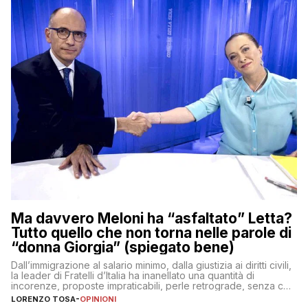
Ma davvero Meloni ha “asfaltato” Letta?
Tutto quello che non torna nelle parole di
“donna Giorgia” (spiegato bene)
Dall’immigrazione al salario minimo, dalla giustizia ai diritti civili,
la leader di Fratelli d’Italia ha inanellato una quantità di
incorenze, proposte impraticabili, perle retrograde, senza che
nessuno – a destra come a sinistra – glielo abbia fatto notare
LORENZO TOSA
-
OPINIONI