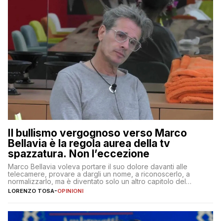
Il bullismo vergognoso verso Marco
Bellavia è la regola aurea della tv
spazzatura. Non l’eccezione
Marco Bellavia voleva portare il suo dolore davanti alle
telecamere, provare a dargli un nome, a riconoscerlo, a
normalizzarlo, ma è diventato solo un altro capitolo del
copione
LORENZO TOSA
-
OPINIONI