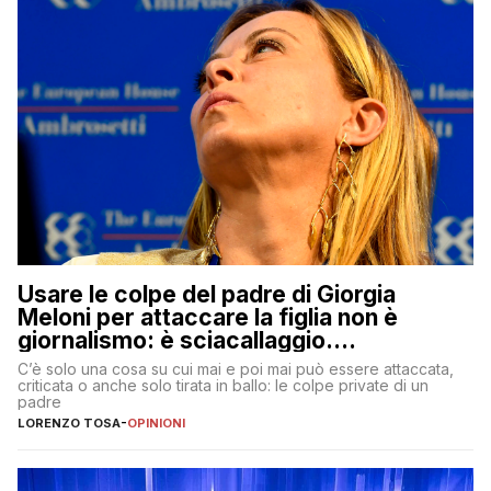
Usare le colpe del padre di Giorgia
Meloni per attaccare la figlia non è
giornalismo: è sciacallaggio.
Dimostriamo di essere diversi
C’è solo una cosa su cui mai e poi mai può essere attaccata,
criticata o anche solo tirata in ballo: le colpe private di un
padre
LORENZO TOSA
-
OPINIONI