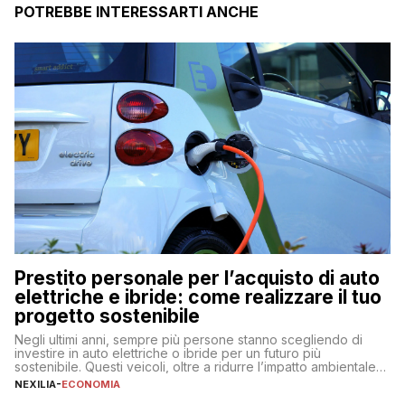
POTREBBE INTERESSARTI ANCHE
Prestito personale per l’acquisto di auto
elettriche e ibride: come realizzare il tuo
progetto sostenibile
Negli ultimi anni, sempre più persone stanno scegliendo di
investire in auto elettriche o ibride per un futuro più
sostenibile. Questi veicoli, oltre a ridurre l’impatto ambientale,
offrono vantaggi economici a lungo termine, come minori costi
NEXILIA
-
ECONOMIA
di gestione e benefici fiscali. Tuttavia, l’acquisto di un’auto