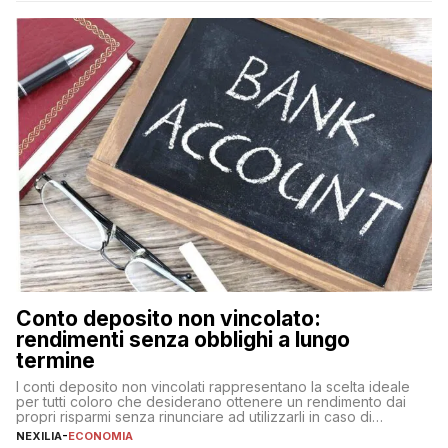
nuova rappresenta un impegno finanziario significativo. Come
fare se non […]
Conto deposito non vincolato:
rendimenti senza obblighi a lungo
termine
I conti deposito non vincolati rappresentano la scelta ideale
per tutti coloro che desiderano ottenere un rendimento dai
propri risparmi senza rinunciare ad utilizzarli in caso di
necessità. A differenza delle forme vincolate tradizionali,
NEXILIA
-
ECONOMIA
questa tipologia consente di accedere alle somme versate in