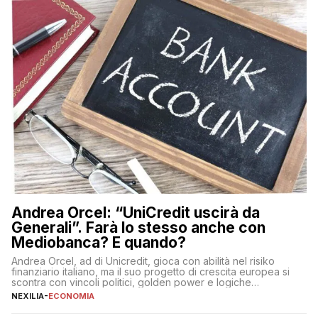
Andrea Orcel: “UniCredit uscirà da
Generali”. Farà lo stesso anche con
Mediobanca? E quando?
Andrea Orcel, ad di Unicredit, gioca con abilità nel risiko
finanziario italiano, ma il suo progetto di crescita europea si
scontra con vincoli politici, golden power e logiche
protezionistiche. Orcel e la mossa su Generali Andrea Orcel,
NEXILIA
-
ECONOMIA
ad di Unicredit, continua a sorprendere per la sua capacità di
muoversi con decisione in un contesto finanziario […]