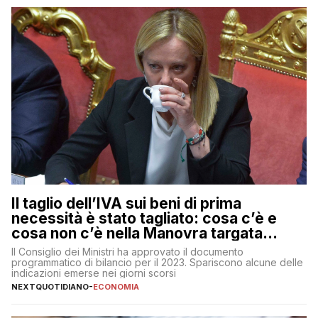
Il taglio dell’IVA sui beni di prima
necessità è stato tagliato: cosa c’è e
cosa non c’è nella Manovra targata
Meloni
Il Consiglio dei Ministri ha approvato il documento
programmatico di bilancio per il 2023. Spariscono alcune delle
indicazioni emerse nei giorni scorsi
NEXTQUOTIDIANO
-
ECONOMIA