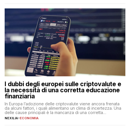
qualsiasi momento, offrendo un equilibrio tra sicurezza,
flessibilità e rendimento. Come funzionano […]
I dubbi degli europei sulle criptovalute e
la necessità di una corretta educazione
finanziaria
In Europa l’adozione delle criptovalute viene ancora frenata
da alcuni fattori, i quali alimentano un clima di incertezza. Una
delle cause principali è la mancanza di una corretta
educazione finanziaria, che impedisce ad una larga parte della
NEXILIA
-
ECONOMIA
popolazione di comprendere in modo adeguato il
funzionamento e le implicazioni di questi asset digitali. Dubbi
sulle criptovalute: […]