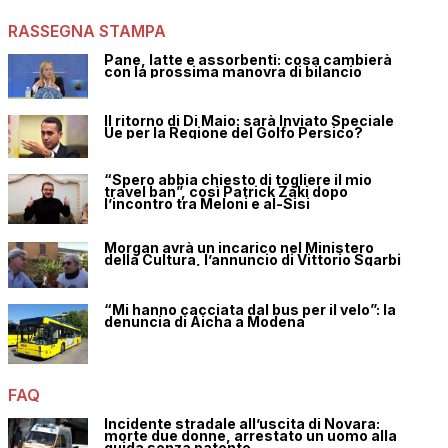
RASSEGNA STAMPA
Pane, latte e assorbenti: cosa cambierà
con la prossima manovra di bilancio
Il ritorno di Di Maio: sarà Inviato Speciale
Ue per la Regione del Golfo Persico?
“Spero abbia chiesto di togliere il mio
travel ban”, così Patrick Zaki dopo
l’incontro tra Meloni e al-Sisi
Morgan avrà un incarico nel Ministero
della Cultura, l’annuncio di Vittorio Sgarbi
“Mi hanno cacciata dal bus per il velo”: la
denuncia di Aicha a Modena
FAQ
Incidente stradale all’uscita di Novara:
morte due donne, arrestato un uomo alla
guida senza patente