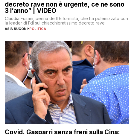
decreto rave non è urgente, ce ne sono
3 l’anno” | VIDEO
Claudia Fusani, penna de Il Riformista, che ha polemizzato con
la leader di FdI sul chiacchieratissimo decreto rave
ASIA BUCONI
-
POLITICA
Covid, Gasparri senza freni sulla Cina: