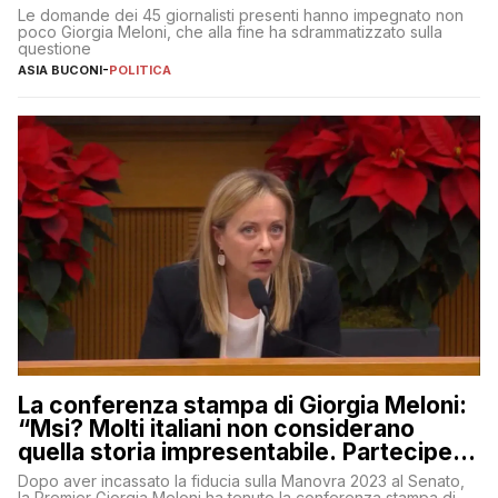
Le domande dei 45 giornalisti presenti hanno impegnato non
poco Giorgia Meloni, che alla fine ha sdrammatizzato sulla
questione
ASIA BUCONI
-
POLITICA
La conferenza stampa di Giorgia Meloni:
“Msi? Molti italiani non considerano
quella storia impresentabile. Parteciperò
al 25 aprile”
Dopo aver incassato la fiducia sulla Manovra 2023 al Senato,
la Premier Giorgia Meloni ha tenuto la conferenza stampa di