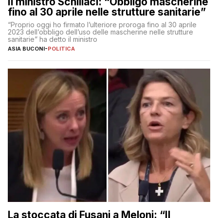
Il ministro Schillaci: “Obbligo mascherine
fino al 30 aprile nelle strutture sanitarie”
“Proprio oggi ho firmato l’ulteriore proroga fino al 30 aprile
2023 dell’obbligo dell’uso delle mascherine nelle strutture
sanitarie” ha detto il ministro
ASIA BUCONI
-
POLITICA
La stoccata di Fusani a Meloni: “Il