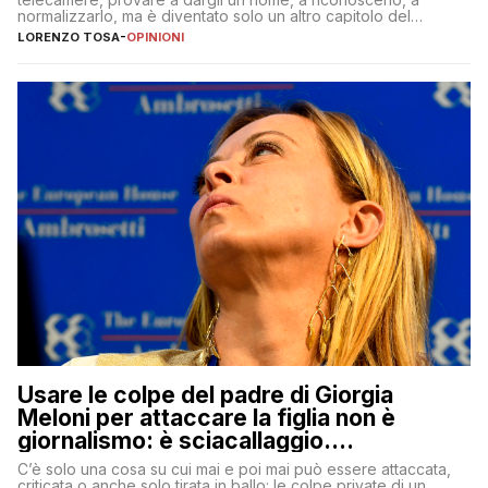
normalizzarlo, ma è diventato solo un altro capitolo del
copione
LORENZO TOSA
-
OPINIONI
Usare le colpe del padre di Giorgia
Meloni per attaccare la figlia non è
giornalismo: è sciacallaggio.
Dimostriamo di essere diversi
C’è solo una cosa su cui mai e poi mai può essere attaccata,
criticata o anche solo tirata in ballo: le colpe private di un