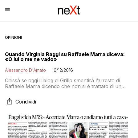
OPINIONI
Quando Virginia Raggi su Raffaele Marra diceva:
«O lui o me ne vado»
Alessandro D'Amato
16/12/2016
Chissà se oggi il blog di Grillo smentirà l’arresto di
Raffaele Marra dicendo che non si è trattato di un
arresto ma di un accompagnamento coatto in
grandissima amicizia. Nel frattempo sarà interessante
Condividi
sapere cosa pensa di tutto ciò la sindaca Virginia
Raggi, che qualche tempo fa diceva che avrebbe
mollato se non avesse avuto […]