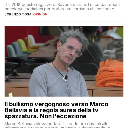
Dal 2018 questo ragazzo di Savona entra ed esce dai reparti
oncologici pediatrici per portare un sorriso a chi combatte
LORENZO TOSA
-
OPINIONI
Il bullismo vergognoso verso Marco
Bellavia è la regola aurea della tv
spazzatura. Non l’eccezione
Marco Bellavia voleva portare il suo dolore davanti alle
telecamere, provare a dargli un nome, a riconoscerlo, a