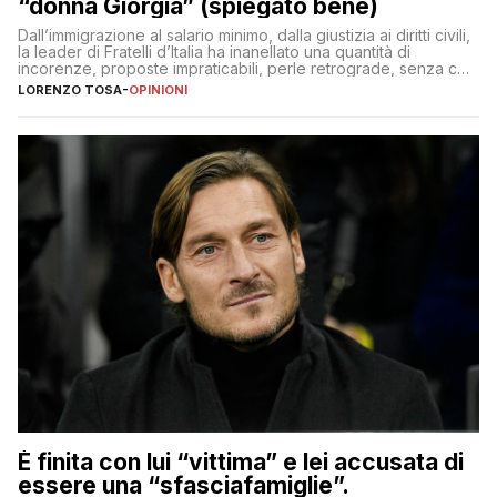
“donna Giorgia” (spiegato bene)
Dall’immigrazione al salario minimo, dalla giustizia ai diritti civili,
la leader di Fratelli d’Italia ha inanellato una quantità di
incorenze, proposte impraticabili, perle retrograde, senza che
nessuno – a destra come a sinistra – glielo abbia fatto notare
LORENZO TOSA
-
OPINIONI
È finita con lui “vittima” e lei accusata di
essere una “sfasciafamiglie”.