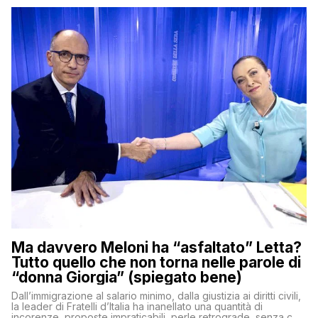
Ma davvero Meloni ha “asfaltato” Letta?
Tutto quello che non torna nelle parole di
“donna Giorgia” (spiegato bene)
Dall’immigrazione al salario minimo, dalla giustizia ai diritti civili,
la leader di Fratelli d’Italia ha inanellato una quantità di
incorenze, proposte impraticabili, perle retrograde, senza che