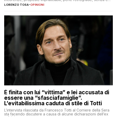
nessuno – a destra come a sinistra – glielo abbia fatto notare
LORENZO TOSA
-
OPINIONI
È finita con lui “vittima” e lei accusata di
essere una “sfasciafamiglie”.
L’evitabilissima caduta di stile di Totti
L’intervista rilasciata da Francesco Totti al Corriere della Sera
sta facendo discutere a causa di alcune dichiarazioni dell’ex