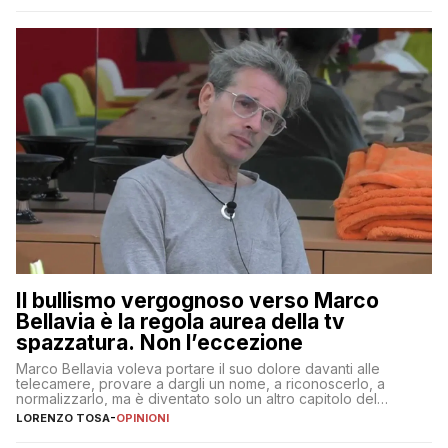
Il bullismo vergognoso verso Marco
Bellavia è la regola aurea della tv
spazzatura. Non l’eccezione
Marco Bellavia voleva portare il suo dolore davanti alle
telecamere, provare a dargli un nome, a riconoscerlo, a
normalizzarlo, ma è diventato solo un altro capitolo del
copione
LORENZO TOSA
-
OPINIONI