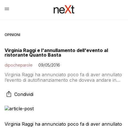
OPINIONI
Virginia Raggi e l'annullamento dell'evento al
ristorante Quanto Basta
dipocheparole
09/05/2016
Virginia Raggi ha annunciato poco fa di aver annullato
l’evento di autofinanziamento che doveva andare in
scena domani in un ristorante perché hanno scoperto
«ombre sul locale». Per domani era previsto il
Condividi
consueto appuntamento di autofinanziamento per la
campagna elettorale M5s a Roma, “Il Sindaco che ti
serve”, al ristorante “Quanto Basta”, ma proprio nelle
[…]
Virginia Raggi ha annunciato poco fa di aver annullato