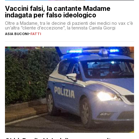
Vaccini falsi, la cantante Madame
indagata per falso ideologico
Oltre a Madame, tra le decine di pazienti dei medici no vax c’è
un’altra “cliente d’eccezione”, la tennista Camila Giorgi
ASIA BUCONI
-
FATTI