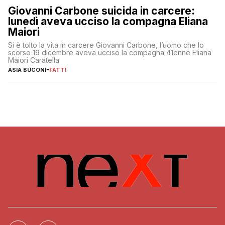
Giovanni Carbone suicida in carcere:
lunedì aveva ucciso la compagna Eliana
Maiori
Si è tolto la vita in carcere Giovanni Carbone, l’uomo che lo
scorso 19 dicembre aveva ucciso la compagna 41enne Eliana
Maiori Caratella
ASIA BUCONI
-
FATTI