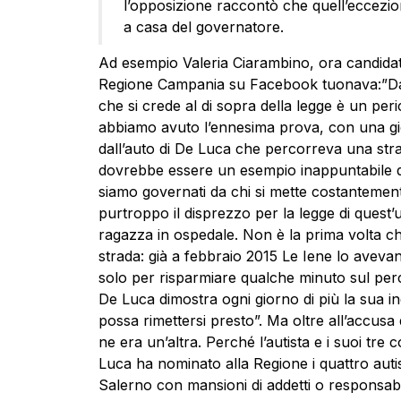
l’opposizione raccontò che quell’eccezion
a casa del governatore.
Ad esempio Valeria Ciarambino, ora candidat
Regione Campania su Facebook tuonava:”Da
che si crede al di sopra della legge è un pe
abbiamo avuto l’ennesima prova, con una gio
dall’auto di De Luca che percorreva una stra
dovrebbe essere un esempio inappuntabile di 
siamo governati da chi si mette costantement
purtroppo il disprezzo per la legge di quest
ragazza in ospedale. Non è la prima volta che 
strada: già a febbraio 2015 Le Iene lo aveva
solo per risparmiare qualche minuto sul pe
De Luca dimostra ogni giorno di più la sua i
possa rimettersi presto”.
Ma oltre all’accusa 
ne era un’altra. Perché l’autista e i suoi tre c
Luca ha nominato alla Regione i quattro auti
Salerno con mansioni di addetti o responsabil