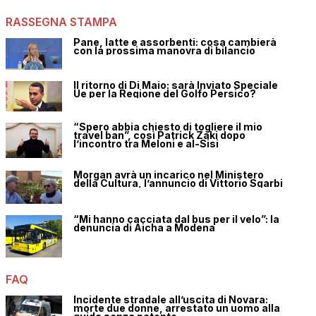
RASSEGNA STAMPA
Pane, latte e assorbenti: cosa cambierà
con la prossima manovra di bilancio
Il ritorno di Di Maio: sarà Inviato Speciale
Ue per la Regione del Golfo Persico?
“Spero abbia chiesto di togliere il mio
travel ban”, così Patrick Zaki dopo
l’incontro tra Meloni e al-Sisi
Morgan avrà un incarico nel Ministero
della Cultura, l’annuncio di Vittorio Sgarbi
“Mi hanno cacciata dal bus per il velo”: la
denuncia di Aicha a Modena
FAQ
Incidente stradale all’uscita di Novara:
morte due donne, arrestato un uomo alla