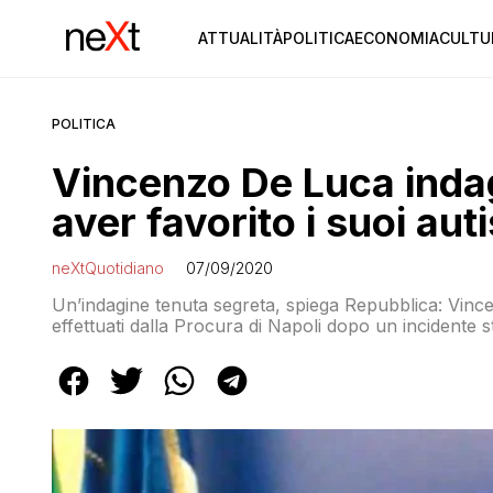
ATTUALITÀ
POLITICA
ECONOMIA
CULTU
POLITICA
Vincenzo De Luca indag
aver favorito i suoi auti
neXtQuotidiano
07/09/2020
Un’indagine tenuta segreta, spiega Repubblica: Vince
effettuati dalla Procura di Napoli dopo un incidente 
per il governatore della Campania riguardano le ipotes