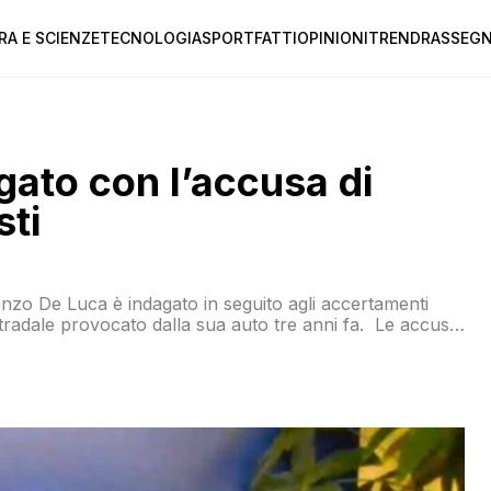
RA E SCIENZE
TECNOLOGIA
SPORT
FATTI
OPINIONI
TREND
RASSEGN
ato con l’accusa di
sti
nzo De Luca è indagato in seguito agli accertamenti
stradale provocato dalla sua auto tre anni fa. Le accuse
i di reato di falso e truffa