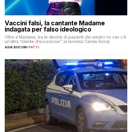
Vaccini falsi, la cantante Madame
indagata per falso ideologico
Oltre a Madame, tra le decine di pazienti dei medici no vax c’è
un’altra “cliente d’eccezione”, la tennista Camila Giorgi
ASIA BUCONI
-
FATTI