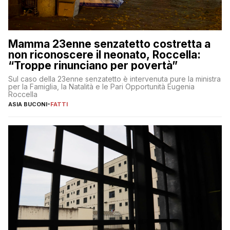
Mamma 23enne senzatetto costretta a
non riconoscere il neonato, Roccella:
“Troppe rinunciano per povertà”
Sul caso della 23enne senzatetto è intervenuta pure la ministra
per la Famiglia, la Natalità e le Pari Opportunità Eugenia
Roccella
ASIA BUCONI
-
FATTI