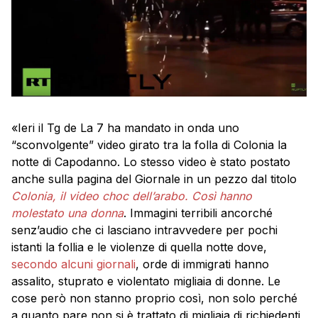
«Ieri il Tg de La 7 ha mandato in onda uno
“sconvolgente” video girato tra la folla di Colonia la
notte di Capodanno. Lo stesso video è stato postato
anche sulla pagina del Giornale in un pezzo dal titolo
Colonia, il video choc dell’arabo. Così hanno
molestato una donna
. Immagini terribili ancorché
senz’audio che ci lasciano intravvedere per pochi
istanti la follia e le violenze di quella notte dove,
secondo alcuni giornali
, orde di immigrati hanno
assalito, stuprato e violentato migliaia di donne. Le
cose però non stanno proprio così, non solo perché
a quanto pare non si è trattato di migliaia di richiedenti