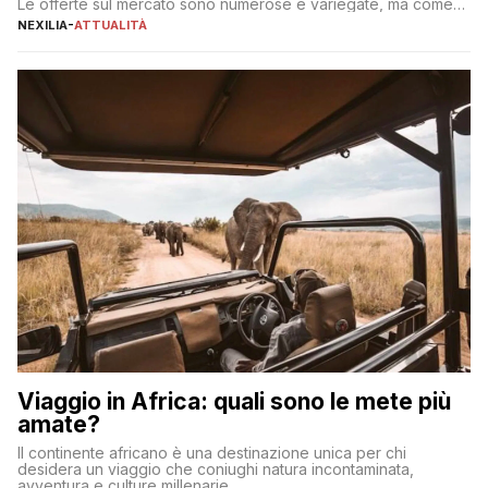
Le offerte sul mercato sono numerose e variegate, ma come
individuare quella più adatta alle proprie esigenze senza
NEXILIA
-
ATTUALITÀ
incorrere in costi nascosti? Optare per un conto zero spese
significa eliminare le spese di gestione che spesso incidono
sul […]
Viaggio in Africa: quali sono le mete più
amate?
Il continente africano è una destinazione unica per chi
desidera un viaggio che coniughi natura incontaminata,
avventura e culture millenarie