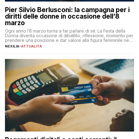
Pier Silvio Berlusconi: la campagna per i
diritti delle donne in occasione dell’8
marzo
Ogni anno l’8 marzo torna a far parlare di sé. La Festa della
Donna diventa occasione di dibattito, riflessione, momento per
prendere una posizione e dar valore alla figura femminile nella
sua complessità e crucialità. A lanciare un messaggio “forte e
NEXILIA
-
ATTUALITÀ
chiaro” quest’anno è stato anche Pier Silvio Berlusconi,
amministratore delegato di Mediaset, che ha […]