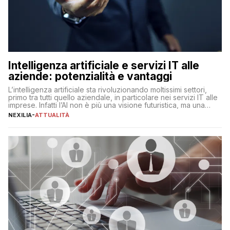
Intelligenza artificiale e servizi IT alle
aziende: potenzialità e vantaggi
L’intelligenza artificiale sta rivoluzionando moltissimi settori,
primo tra tutti quello aziendale, in particolare nei servizi IT alle
imprese. Infatti l’AI non è più una visione futuristica, ma una
realtà operativa che sta portando a un cambio significativo in
NEXILIA
-
ATTUALITÀ
ogni ambito. L’inserimento delle tecnologie di intelligenza
artificiale porta non solo all’ottimizzazione di diverse
operazioni, bensì comporta […]