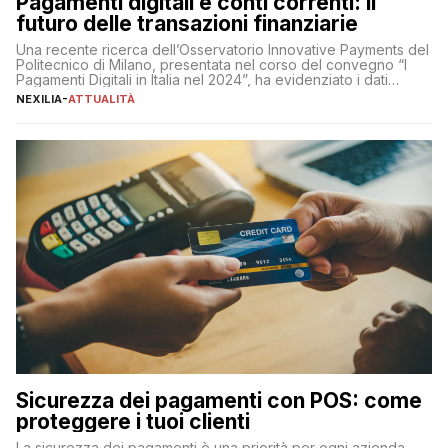
Pagamenti digitali e conti correnti: il
futuro delle transazioni finanziarie
Una recente ricerca dell’Osservatorio Innovative Payments del
Politecnico di Milano, presentata nel corso del convegno “I
Pagamenti Digitali in Italia nel 2024”, ha evidenziato i dati
definitivi del primo semestre 2024 relativamente alle
NEXILIA
-
ATTUALITÀ
transazioni dei pagamenti digitali con carta nel nostro Paese:
223 miliardi di euro. Si ritiene che il totale relativo ai 12 mesi […]
Sicurezza dei pagamenti con POS: come
proteggere i tuoi clienti
La sicurezza dei pagamenti è una priorità per ogni azienda