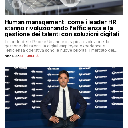
Human management: come i leader HR
stanno rivoluzionando l’efficienza e la
gestione dei talenti con soluzioni digitali
Il mondo delle Risorse Umane è in rapida evoluzione: la
gestione dei talenti, la digital employee experience e
l’efficienza operativa sono le nuove priorità. Il mercato del
lavoro, d’altra parte, è sempre più competitivo con una lotta
NEXILIA
-
ATTUALITÀ
per aggiudicarsi i talenti più validi che si intensifica e le
aspettative dei dipendenti in continua evoluzione. I […]