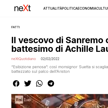
ATTUALITÀ
POLITICA
ECONOMIA
CULTU
FATTI
Il vescovo di Sanremo c
battesimo di Achille La
neXtQuotidiano
02/02/2022
“Esibizione penosa”: così monsignor Suetta si scaglia
battezzato sul palco dell’Ariston