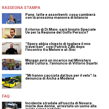
RASSEGNA STAMPA
Pane, latte e assorbenti: cosa cambierà
con la prossima manovra di bilancio
Il ritorno di Di Maio: sarà Inviato Speciale
Ue per la Regione del Golfo Persico?
“Spero abbia chiesto di togliere il mio
travel ban”, così Patrick Zaki dopo
l’incontro tra Meloni e al-Sisi
Morgan avrà un incarico nel Ministero
della Cultura, l’annuncio di Vittorio Sgarbi
“Mi hanno cacciata dal bus per il velo”: la
denuncia di Aicha a Modena
FAQ
Incidente stradale all’uscita di Novara:
morte due donne, arrestato un uomo alla
guida senza patente