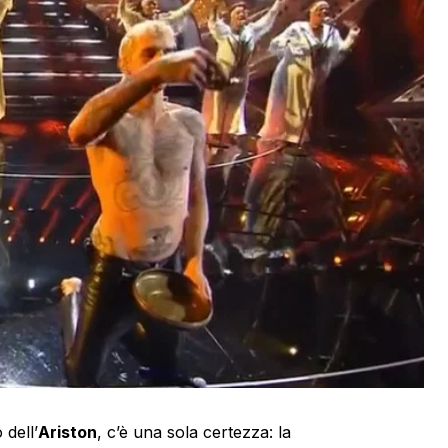
 dell’
Ariston
, c’è una sola certezza: la