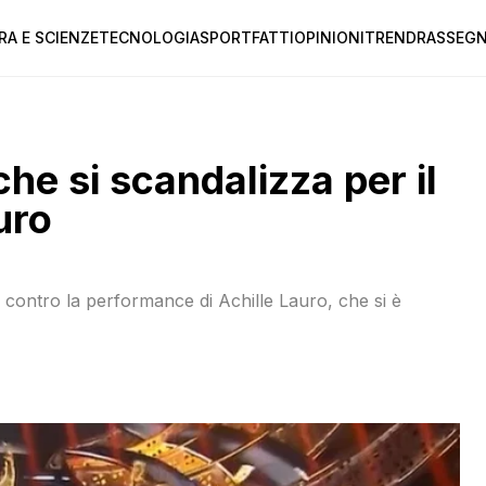
RA E SCIENZE
TECNOLOGIA
SPORT
FATTI
OPINIONI
TREND
RASSEGN
he si scandalizza per il
uro
 contro la performance di Achille Lauro, che si è