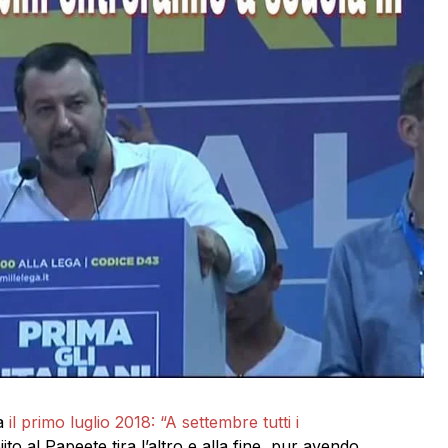
a
il primo luglio 2018: “A settembre tutti i
ito al Papeete tira l’altro e alla fine, pur avendo