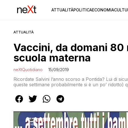
ATTUALITÀ
POLITICA
ECONOMIA
CULTU
ATTUALITÀ
Vaccini, da domani 80 m
scuola materna
neXtQuotidiano
15/09/2019
Ricordate Salvini l’anno scorso a Pontida? Lui di sicu
queste settimane probabilmente si è un po’ ridotto)
l’esavalente, il quadrivalente o entrambi