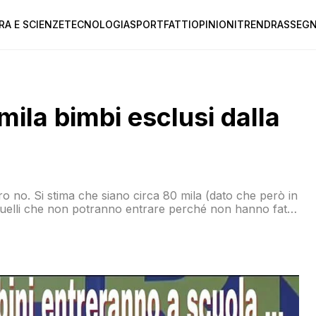
RA E SCIENZE
TECNOLOGIA
SPORT
FATTI
OPINIONI
TREND
RASSEGN
ila bimbi esclusi dalla
ro no. Si stima che siano circa 80 mila (dato che però in
 quelli che non potranno entrare perché non hanno fatto