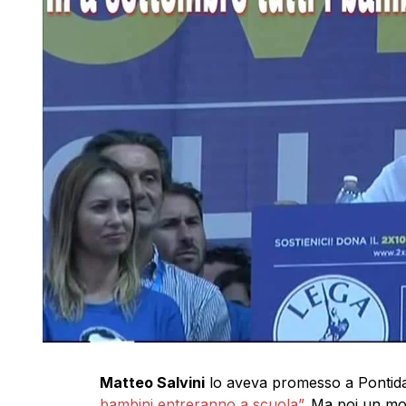
Matteo Salvini
lo aveva promesso a Pontid
bambini entreranno a scuola”
. Ma poi un moj