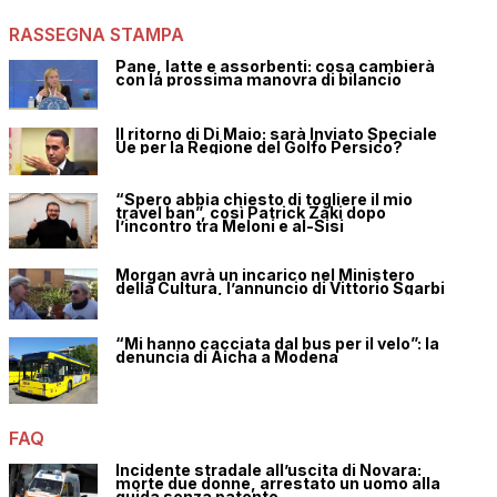
RASSEGNA STAMPA
Pane, latte e assorbenti: cosa cambierà
con la prossima manovra di bilancio
Il ritorno di Di Maio: sarà Inviato Speciale
Ue per la Regione del Golfo Persico?
“Spero abbia chiesto di togliere il mio
travel ban”, così Patrick Zaki dopo
l’incontro tra Meloni e al-Sisi
Morgan avrà un incarico nel Ministero
della Cultura, l’annuncio di Vittorio Sgarbi
“Mi hanno cacciata dal bus per il velo”: la
denuncia di Aicha a Modena
FAQ
Incidente stradale all’uscita di Novara:
morte due donne, arrestato un uomo alla
guida senza patente