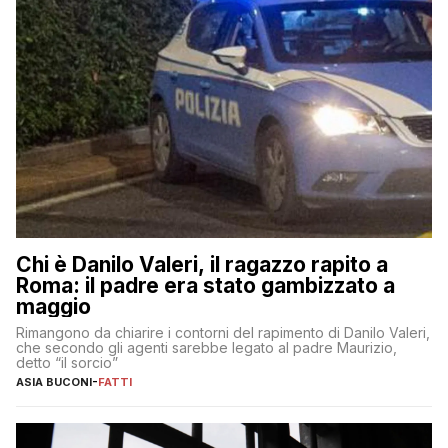
Chi è Danilo Valeri, il ragazzo rapito a
Roma: il padre era stato gambizzato a
maggio
Rimangono da chiarire i contorni del rapimento di Danilo Valeri,
che secondo gli agenti sarebbe legato al padre Maurizio,
detto “il sorcio”
ASIA BUCONI
-
FATTI