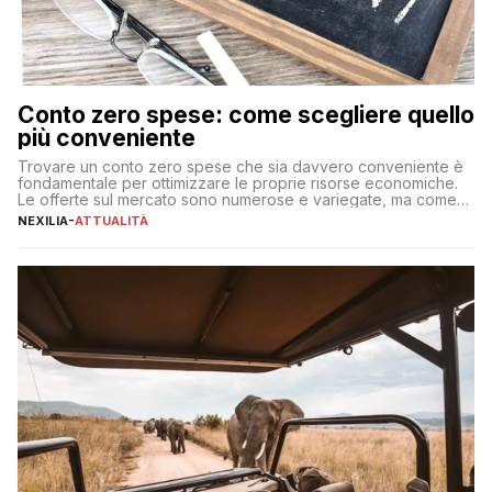
Conto zero spese: come scegliere quello
più conveniente
Trovare un conto zero spese che sia davvero conveniente è
fondamentale per ottimizzare le proprie risorse economiche.
Le offerte sul mercato sono numerose e variegate, ma come
individuare quella più adatta alle proprie esigenze senza
NEXILIA
-
ATTUALITÀ
incorrere in costi nascosti? Optare per un conto zero spese
significa eliminare le spese di gestione che spesso incidono
sul […]