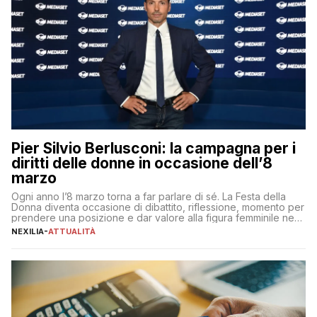
Pier Silvio Berlusconi: la campagna per i
diritti delle donne in occasione dell’8
marzo
Ogni anno l’8 marzo torna a far parlare di sé. La Festa della
Donna diventa occasione di dibattito, riflessione, momento per
prendere una posizione e dar valore alla figura femminile nella
sua complessità e crucialità. A lanciare un messaggio “forte e
NEXILIA
-
ATTUALITÀ
chiaro” quest’anno è stato anche Pier Silvio Berlusconi,
amministratore delegato di Mediaset, che ha […]