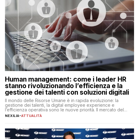
Human management: come i leader HR
stanno rivoluzionando l’efficienza e la
gestione dei talenti con soluzioni digitali
Il mondo delle Risorse Umane è in rapida evoluzione: la
gestione dei talenti, la digital employee experience e
l’efficienza operativa sono le nuove priorità. Il mercato del
lavoro, d’altra parte, è sempre più competitivo con una lotta
NEXILIA
-
ATTUALITÀ
per aggiudicarsi i talenti più validi che si intensifica e le
aspettative dei dipendenti in continua evoluzione. I […]