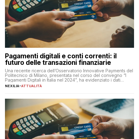
Pagamenti digitali e conti correnti: il
futuro delle transazioni finanziarie
Una recente ricerca dell’Osservatorio Innovative Payments del
Politecnico di Milano, presentata nel corso del convegno “I
Pagamenti Digitali in Italia nel 2024”, ha evidenziato i dati
definitivi del primo semestre 2024 relativamente alle
NEXILIA
-
ATTUALITÀ
transazioni dei pagamenti digitali con carta nel nostro Paese:
223 miliardi di euro. Si ritiene che il totale relativo ai 12 mesi […]