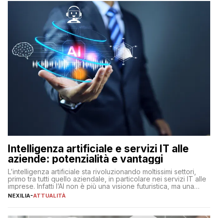
Intelligenza artificiale e servizi IT alle
aziende: potenzialità e vantaggi
L’intelligenza artificiale sta rivoluzionando moltissimi settori,
primo tra tutti quello aziendale, in particolare nei servizi IT alle
imprese. Infatti l’AI non è più una visione futuristica, ma una
realtà operativa che sta portando a un cambio significativo in
NEXILIA
-
ATTUALITÀ
ogni ambito. L’inserimento delle tecnologie di intelligenza
artificiale porta non solo all’ottimizzazione di diverse
operazioni, bensì comporta […]