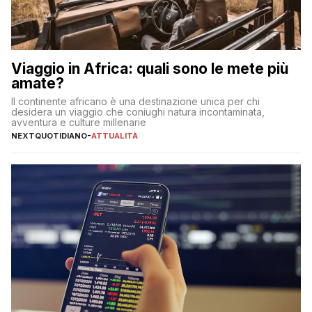
Viaggio in Africa: quali sono le mete più
amate?
Il continente africano è una destinazione unica per chi
desidera un viaggio che coniughi natura incontaminata,
avventura e culture millenarie
NEXTQUOTIDIANO
-
ATTUALITÀ