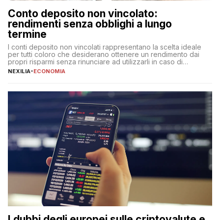
Conto deposito non vincolato:
rendimenti senza obblighi a lungo
termine
I conti deposito non vincolati rappresentano la scelta ideale
per tutti coloro che desiderano ottenere un rendimento dai
propri risparmi senza rinunciare ad utilizzarli in caso di
necessità. A differenza delle forme vincolate tradizionali,
NEXILIA
-
ECONOMIA
questa tipologia consente di accedere alle somme versate in
qualsiasi momento, offrendo un equilibrio tra sicurezza,
flessibilità e rendimento. Come funzionano […]
I dubbi degli europei sulle criptovalute e