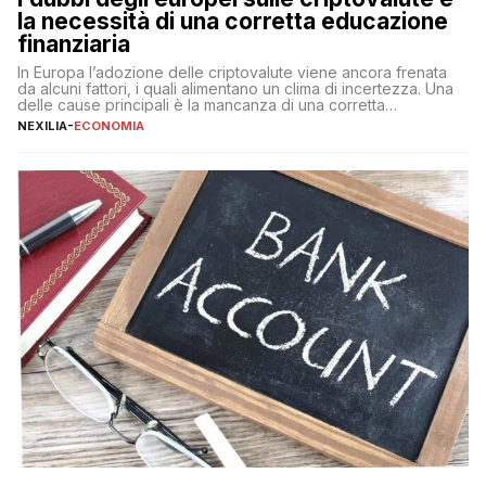
la necessità di una corretta educazione
finanziaria
In Europa l’adozione delle criptovalute viene ancora frenata
da alcuni fattori, i quali alimentano un clima di incertezza. Una
delle cause principali è la mancanza di una corretta
educazione finanziaria, che impedisce ad una larga parte della
NEXILIA
-
ECONOMIA
popolazione di comprendere in modo adeguato il
funzionamento e le implicazioni di questi asset digitali. Dubbi
sulle criptovalute: […]