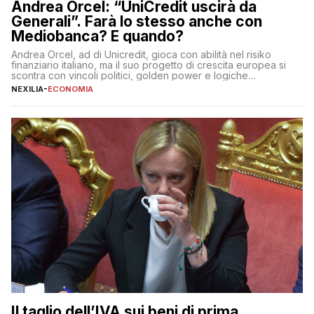
Andrea Orcel: “UniCredit uscirà da
Generali”. Farà lo stesso anche con
Mediobanca? E quando?
Andrea Orcel, ad di Unicredit, gioca con abilità nel risiko
finanziario italiano, ma il suo progetto di crescita europea si
scontra con vincoli politici, golden power e logiche
protezionistiche. Orcel e la mossa su Generali Andrea Orcel,
NEXILIA
-
ECONOMIA
ad di Unicredit, continua a sorprendere per la sua capacità di
muoversi con decisione in un contesto finanziario […]
Il taglio dell’IVA sui beni di prima