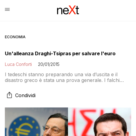
ECONOMIA
Un'alleanza Draghi-Tsipras per salvare l'euro
Luca Conforti
20/01/2015
I tedeschi stanno preparando una via d’uscita e il
disastro greco è stata una prova generale. I falchi
hanno il vantaggio di una doppia exit strategy: o l’UE si
adegua ai loro dettami, o potranno temporeggiare fino
Condividi
a che l’uscita sia il meno costosa possibile. Il
governatore e il leader greco giocheranno invece
sullo stesso fronte. Con Renzi e Hollande?