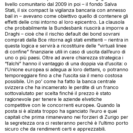
livello comunitario dal 2009 in poi – il fondo Salva
Stati, il six compact la vigilanza bancaria con annesso
bail in – avevano come obiettivo quello di contenere gli
effetti delle crisi intorno al loro epicentro. La clausola
che probabilmente la Bundesbank riuscirà a imporre a
Draghi – cioè che il rischio default dei bond sovrani
comprati dalla Bce ritorna agli stati emittenti – rientra in
questa logica e servirà a ricostituire delle “virtuali linee
di confine” finanziarie utili in caso di uscita dall’euro di
uno o più paesi. Oltre ad avere chiarezza strategica i
“falchi” hanno il vantaggio di una doppia via d’uscita: o
l’Unione europea si adegua ai loro dettami, o potranno
temporeggiare fino a che l’uscita sia il meno costosa
possibile. Un po’ come ha fatto la banca centrale
svizzera che ha incamerato le perdite di un franco
sottovalutato per scelta finché il prezzo è stato
ragionevole per tenere le aziende elvetiche
competitive con le concorrenti europee. Quando la
posta si è alzata troppo ha sganciato l’euro e quei
capitali che prima rimanevano nei forzieri di Zurigo per
la segretezza ora ci resteranno perché è l’ultimo porto
sicuro che da rendimenti certi e apprezzabili.