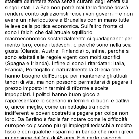
stabilità dell’intera zona senza curarsi degli effetti sui
singoli stati. La Bce non potrà mai farlo finché dovrà
rendere conto agli azionisti -cioè i vari governi – e non
avere un interlocutore a Bruxelles con in mano tutte
le leve della politica economica. Sull’altro fronte ci
sono i falchi che dall’attuale squilibrio
macroeconomico sostanzialmente ci guadagnano: per
merito loro, come i tedeschi, o perché sono nella scia
giusta (Olanda, Austria, Finlandia) o, infine, perché si
sono adattati alle regole vigenti con molti sacrifici
(Spagna e Irlanda). Infine ci sono i ritardatari: Italia,
Francia, Portogallo e naturalmente la Grecia che
hanno bisogno dell’Europa per mantenere gli attuali
tenori di vita, ma non possono permettersi di pagare il
prezzo imposto in termini di riforme e scelte
impopolari. I politici hanno buon gioco a
rappresentare lo scenario in termini di buoni e cattivi
o, ancor meglio, come un battaglia tra ricchi
indifferenti e poveri costretti a pagare per colpe non
loro. Da Berlino è facile far notare come le difficoltà
europee colpiscono più gli impiegati tedeschi a reddito
fisso e con qualche risparmio in banca che non i greci
in pensione dall’età di 45 anni. E di certo i secondi