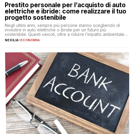
Prestito personale per l’acquisto di auto
elettriche e ibride: come realizzare il tuo
progetto sostenibile
Negli ultimi anni, sempre più persone stanno scegliendo di
investire in auto elettriche o ibride per un futuro più
sostenibile. Questi veicoli, oltre a ridurre l’impatto ambientale,
offrono vantaggi economici a lungo termine, come minori costi
NEXILIA
-
ECONOMIA
di gestione e benefici fiscali. Tuttavia, l’acquisto di un’auto
nuova rappresenta un impegno finanziario significativo. Come
fare se non […]