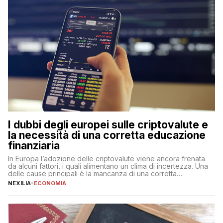
I dubbi degli europei sulle criptovalute e
la necessità di una corretta educazione
finanziaria
In Europa l’adozione delle criptovalute viene ancora frenata
da alcuni fattori, i quali alimentano un clima di incertezza. Una
delle cause principali è la mancanza di una corretta
educazione finanziaria, che impedisce ad una larga parte della
NEXILIA
-
ECONOMIA
popolazione di comprendere in modo adeguato il
funzionamento e le implicazioni di questi asset digitali. Dubbi
sulle criptovalute: […]