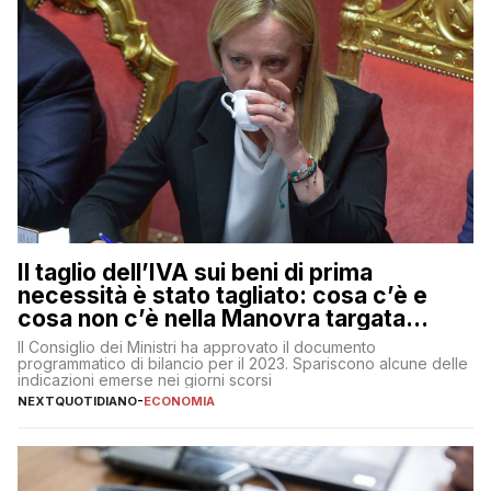
Il taglio dell’IVA sui beni di prima
necessità è stato tagliato: cosa c’è e
cosa non c’è nella Manovra targata
Meloni
Il Consiglio dei Ministri ha approvato il documento
programmatico di bilancio per il 2023. Spariscono alcune delle
indicazioni emerse nei giorni scorsi
NEXTQUOTIDIANO
-
ECONOMIA