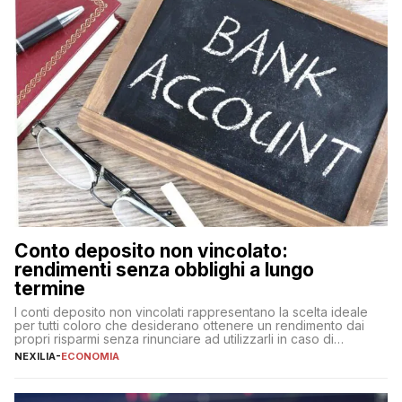
Conto deposito non vincolato:
rendimenti senza obblighi a lungo
termine
I conti deposito non vincolati rappresentano la scelta ideale
per tutti coloro che desiderano ottenere un rendimento dai
propri risparmi senza rinunciare ad utilizzarli in caso di
necessità. A differenza delle forme vincolate tradizionali,
NEXILIA
-
ECONOMIA
questa tipologia consente di accedere alle somme versate in
qualsiasi momento, offrendo un equilibrio tra sicurezza,
flessibilità e rendimento. Come funzionano […]