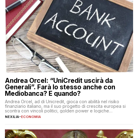
Andrea Orcel: “UniCredit uscirà da
Generali”. Farà lo stesso anche con
Mediobanca? E quando?
Andrea Orcel, ad di Unicredit, gioca con abilità nel risiko
finanziario italiano, ma il suo progetto di crescita europea si
scontra con vincoli politici, golden power e logiche
protezionistiche. Orcel e la mossa su Generali Andrea Orcel,
NEXILIA
-
ECONOMIA
ad di Unicredit, continua a sorprendere per la sua capacità di
muoversi con decisione in un contesto finanziario […]