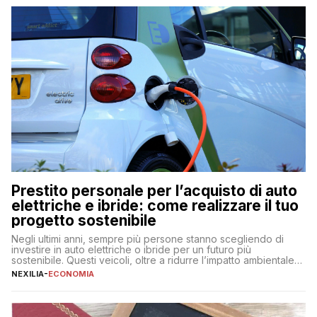
Prestito personale per l’acquisto di auto
elettriche e ibride: come realizzare il tuo
progetto sostenibile
Negli ultimi anni, sempre più persone stanno scegliendo di
investire in auto elettriche o ibride per un futuro più
sostenibile. Questi veicoli, oltre a ridurre l’impatto ambientale,
offrono vantaggi economici a lungo termine, come minori costi
NEXILIA
-
ECONOMIA
di gestione e benefici fiscali. Tuttavia, l’acquisto di un’auto
nuova rappresenta un impegno finanziario significativo. Come
fare se non […]