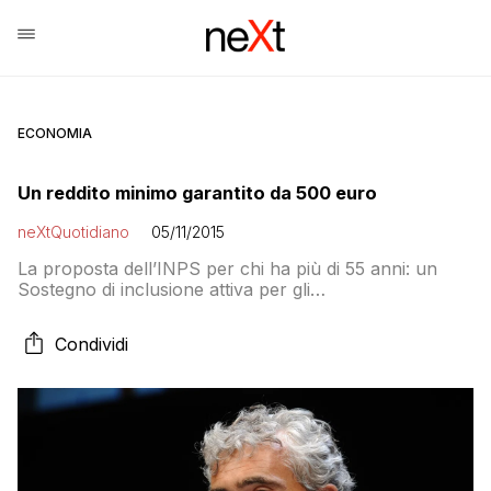
ECONOMIA
Un reddito minimo garantito da 500 euro
neXtQuotidiano
05/11/2015
La proposta dell’INPS per chi ha più di 55 anni: un
Sostegno di inclusione attiva per gli
ultracinquantacinquenni. Le risorse per la lotta
povertà verranno da 250mila pensionati d’oro. Tra
Condividi
possibili perdenti anche 4mila percettori di vitalizi per
cariche elettive