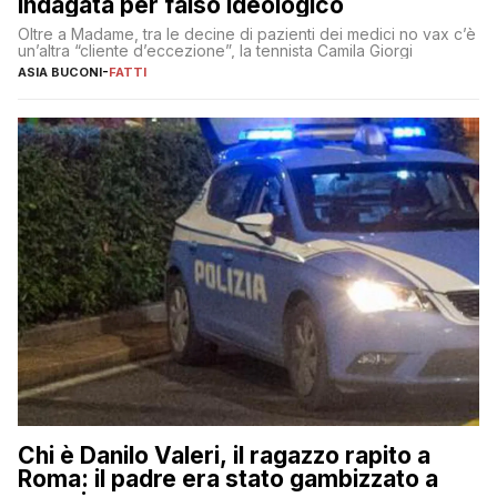
indagata per falso ideologico
Oltre a Madame, tra le decine di pazienti dei medici no vax c’è
un’altra “cliente d’eccezione”, la tennista Camila Giorgi
ASIA BUCONI
-
FATTI
Chi è Danilo Valeri, il ragazzo rapito a
Roma: il padre era stato gambizzato a