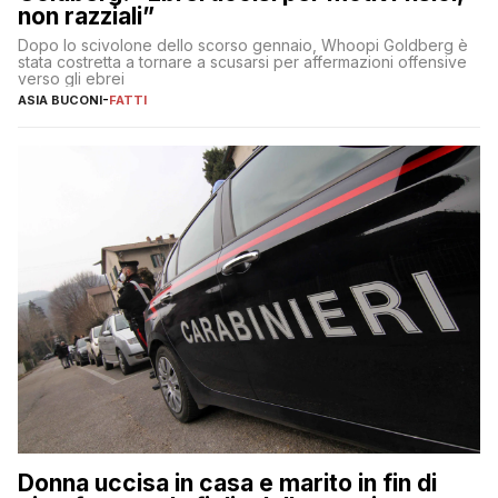
non razziali”
Dopo lo scivolone dello scorso gennaio, Whoopi Goldberg è
stata costretta a tornare a scusarsi per affermazioni offensive
verso gli ebrei
ASIA BUCONI
-
FATTI
Donna uccisa in casa e marito in fin di