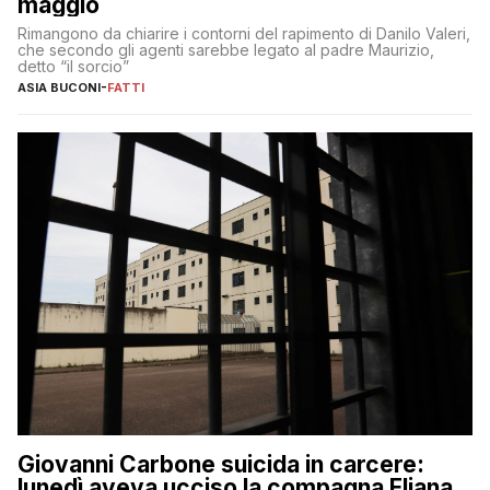
maggio
Rimangono da chiarire i contorni del rapimento di Danilo Valeri,
che secondo gli agenti sarebbe legato al padre Maurizio,
detto “il sorcio”
ASIA BUCONI
-
FATTI
Giovanni Carbone suicida in carcere:
lunedì aveva ucciso la compagna Eliana