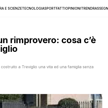
RA E SCIENZE
TECNOLOGIA
SPORT
FATTI
OPINIONI
TREND
RASSEGN
n rimprovero: cosa c’è
iglio
a costruito a Treviglio una vita ed una famiglia senza