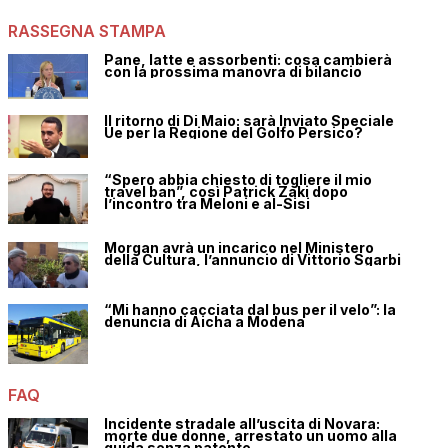
RASSEGNA STAMPA
Pane, latte e assorbenti: cosa cambierà
con la prossima manovra di bilancio
Il ritorno di Di Maio: sarà Inviato Speciale
Ue per la Regione del Golfo Persico?
“Spero abbia chiesto di togliere il mio
travel ban”, così Patrick Zaki dopo
l’incontro tra Meloni e al-Sisi
Morgan avrà un incarico nel Ministero
della Cultura, l’annuncio di Vittorio Sgarbi
“Mi hanno cacciata dal bus per il velo”: la
denuncia di Aicha a Modena
FAQ
Incidente stradale all’uscita di Novara:
morte due donne, arrestato un uomo alla
guida senza patente