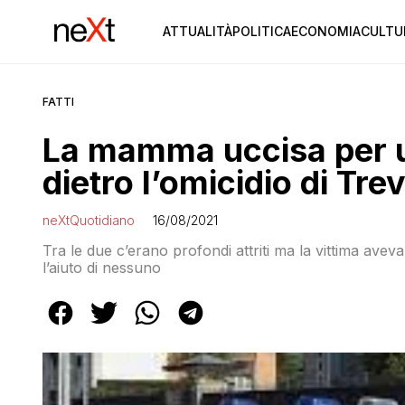
ATTUALITÀ
POLITICA
ECONOMIA
CULTU
FATTI
La mamma uccisa per u
dietro l’omicidio di Trev
neXtQuotidiano
16/08/2021
Tra le due c’erano profondi attriti ma la vittima avev
l’aiuto di nessuno