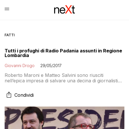
FATTI
Tutti i profughi di Radio Padania assunti in Regione
Lombardia
Giovanni Drogo
29/05/2017
Roberto Maroni e Matteo Salvini sono riusciti
nell’epica impresa di salvare una decina di giornalisti
delle testate di partito facendola assumere senza
concorso nell’ente a guida leghista. Italiani nelle tende,
Condividi
padani negli hotel!1!