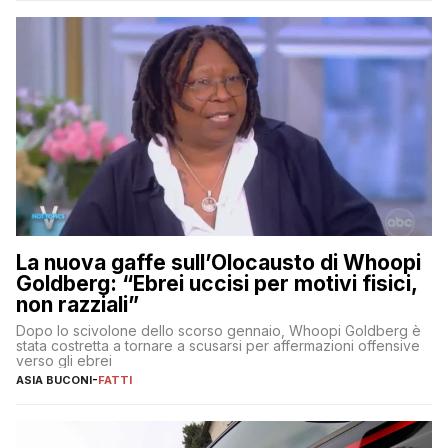
La nuova gaffe sull’Olocausto di Whoopi
Goldberg: “Ebrei uccisi per motivi fisici,
non razziali”
Dopo lo scivolone dello scorso gennaio, Whoopi Goldberg è
stata costretta a tornare a scusarsi per affermazioni offensive
verso gli ebrei
ASIA BUCONI
-
FATTI