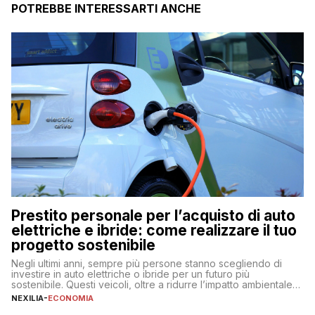
POTREBBE INTERESSARTI ANCHE
Prestito personale per l’acquisto di auto
elettriche e ibride: come realizzare il tuo
progetto sostenibile
Negli ultimi anni, sempre più persone stanno scegliendo di
investire in auto elettriche o ibride per un futuro più
sostenibile. Questi veicoli, oltre a ridurre l’impatto ambientale,
offrono vantaggi economici a lungo termine, come minori costi
NEXILIA
-
ECONOMIA
di gestione e benefici fiscali. Tuttavia, l’acquisto di un’auto