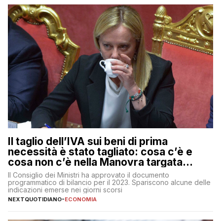
Il taglio dell’IVA sui beni di prima
necessità è stato tagliato: cosa c’è e
cosa non c’è nella Manovra targata
Meloni
Il Consiglio dei Ministri ha approvato il documento
programmatico di bilancio per il 2023. Spariscono alcune delle
indicazioni emerse nei giorni scorsi
NEXTQUOTIDIANO
-
ECONOMIA