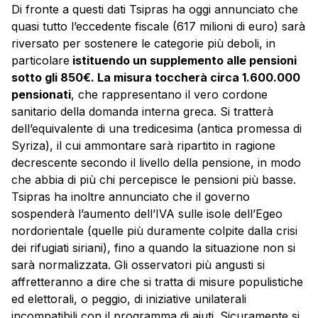
Di fronte a questi dati Tsipras ha oggi annunciato che
quasi tutto l’eccedente fiscale (617 milioni di euro) sarà
riversato per sostenere le categorie più deboli, in
particolare
istituendo un supplemento alle pensioni
sotto gli 850€. La misura toccherà circa 1.600.000
pensionati
, che rappresentano il vero cordone
sanitario della domanda interna greca. Si tratterà
dell’equivalente di una tredicesima (antica promessa di
Syriza), il cui ammontare sarà ripartito in ragione
decrescente secondo il livello della pensione, in modo
che abbia di più chi percepisce le pensioni più basse.
Tsipras ha inoltre annunciato che il governo
sospenderà l’aumento dell’IVA sulle isole dell’Egeo
nordorientale (quelle più duramente colpite dalla crisi
dei rifugiati siriani), fino a quando la situazione non si
sarà normalizzata. Gli osservatori più angusti si
affretteranno a dire che si tratta di misure populistiche
ed elettorali, o peggio, di iniziative unilaterali
incompatibili con il programma di aiuti. Sicuramente si