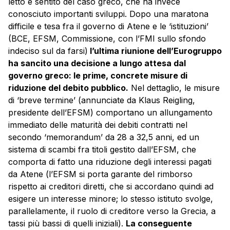
letto e sentito del caso greco, che ha invece
conosciuto importanti sviluppi. Dopo una maratona
difficile e tesa fra il governo di Atene e le ‘istituzioni’
(BCE, EFSM, Commissione, con l’FMI sullo sfondo
indeciso sul da farsi)
l’ultima riunione dell’Eurogruppo
ha sancito una decisione a lungo attesa dal
governo greco: le prime, concrete misure di
riduzione del debito pubblico.
Nel dettaglio, le misure
di ‘breve termine’ (annunciate da Klaus Reigling,
presidente dell’EFSM) comportano un allungamento
immediato delle maturità dei debiti contratti nel
secondo ‘memorandum’ da 28 a 32,5 anni, ed un
sistema di scambi fra titoli gestito dall’EFSM, che
comporta di fatto una riduzione degli interessi pagati
da Atene (l’EFSM si porta garante del rimborso
rispetto ai creditori diretti, che si accordano quindi ad
esigere un interesse minore; lo stesso istituto svolge,
parallelamente, il ruolo di creditore verso la Grecia, a
tassi più bassi di quelli iniziali).
La conseguente