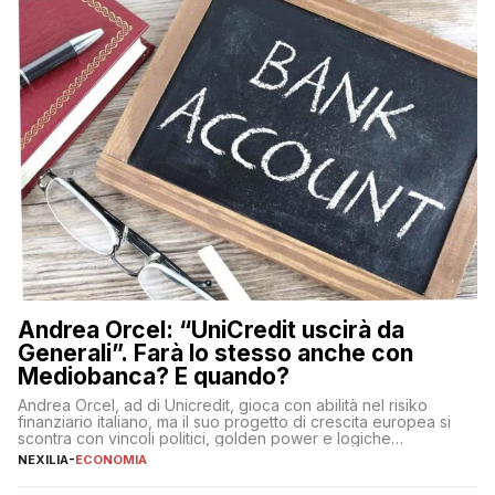
Andrea Orcel: “UniCredit uscirà da
Generali”. Farà lo stesso anche con
Mediobanca? E quando?
Andrea Orcel, ad di Unicredit, gioca con abilità nel risiko
finanziario italiano, ma il suo progetto di crescita europea si
scontra con vincoli politici, golden power e logiche
protezionistiche. Orcel e la mossa su Generali Andrea Orcel,
NEXILIA
-
ECONOMIA
ad di Unicredit, continua a sorprendere per la sua capacità di
muoversi con decisione in un contesto finanziario […]