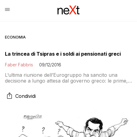
ECONOMIA
La trincea di Tsipras e i soldi ai pensionati greci
Faber Fabbris
09/12/2016
L’ultima riunione dell’Eurogruppo ha sancito una
decisione a lungo attesa dal governo greco: le prime,
concrete misure di riduzione del debito pubblico. Il
governo istituisce un supplemento alle pensioni sotto
Condividi
gli 850€. La misura toccherà circa 1.600.000
pensionati. La trincea di Tsipras