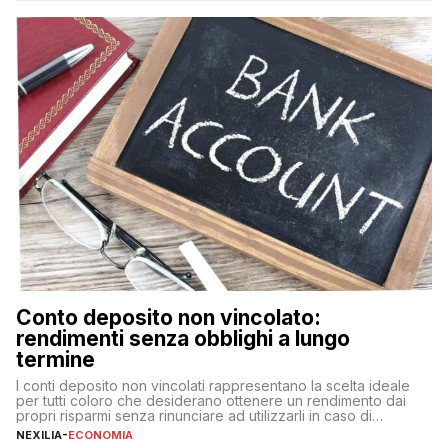
nuova rappresenta un impegno finanziario significativo. Come
fare se non […]
Conto deposito non vincolato:
rendimenti senza obblighi a lungo
termine
I conti deposito non vincolati rappresentano la scelta ideale
per tutti coloro che desiderano ottenere un rendimento dai
propri risparmi senza rinunciare ad utilizzarli in caso di
necessità. A differenza delle forme vincolate tradizionali,
NEXILIA
-
ECONOMIA
questa tipologia consente di accedere alle somme versate in