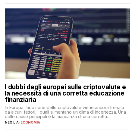
qualsiasi momento, offrendo un equilibrio tra sicurezza,
flessibilità e rendimento. Come funzionano […]
I dubbi degli europei sulle criptovalute e
la necessità di una corretta educazione
finanziaria
In Europa l’adozione delle criptovalute viene ancora frenata
da alcuni fattori, i quali alimentano un clima di incertezza. Una
delle cause principali è la mancanza di una corretta
educazione finanziaria, che impedisce ad una larga parte della
NEXILIA
-
ECONOMIA
popolazione di comprendere in modo adeguato il
funzionamento e le implicazioni di questi asset digitali. Dubbi
sulle criptovalute: […]