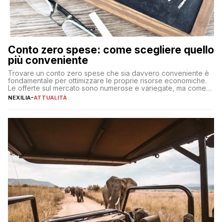
Conto zero spese: come scegliere quello
più conveniente
Trovare un conto zero spese che sia davvero conveniente è
fondamentale per ottimizzare le proprie risorse economiche.
Le offerte sul mercato sono numerose e variegate, ma come
individuare quella più adatta alle proprie esigenze senza
NEXILIA
-
ATTUALITÀ
incorrere in costi nascosti? Optare per un conto zero spese
significa eliminare le spese di gestione che spesso incidono
sul […]