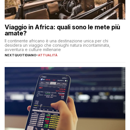
Viaggio in Africa: quali sono le mete più
amate?
Il continente africano è una destinazione unica per chi
desidera un viaggio che coniughi natura incontaminata,
avventura e culture millenarie
NEXTQUOTIDIANO
-
ATTUALITÀ