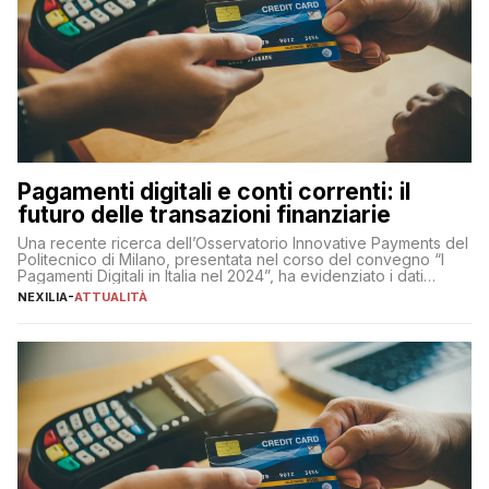
Pagamenti digitali e conti correnti: il
futuro delle transazioni finanziarie
Una recente ricerca dell’Osservatorio Innovative Payments del
Politecnico di Milano, presentata nel corso del convegno “I
Pagamenti Digitali in Italia nel 2024”, ha evidenziato i dati
definitivi del primo semestre 2024 relativamente alle
NEXILIA
-
ATTUALITÀ
transazioni dei pagamenti digitali con carta nel nostro Paese:
223 miliardi di euro. Si ritiene che il totale relativo ai 12 mesi […]