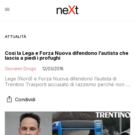
ATTUALITÀ
Così la Lega e Forza Nuova difendono l’autista che
lascia a piedi i profughi
Giovanni Drogo
12/03/2018
Lega (Nord) e Forza Nuova difendono l’autista di
Trentino Trasporti accusato di razzismo perché non si
fermava alla fermata dove c’erano i profughi.
Secondo Vanessa Cattoi (Lega) e Roberto Fiore (FN)
Condividi
se Moreno Salvetti venisse licenziato si aumenterebbe
“l’insofferenza verso l’immigrazione”