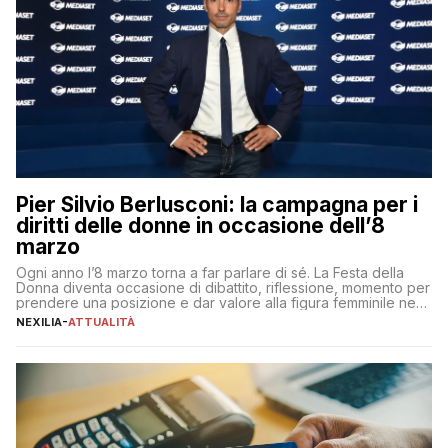
Pier Silvio Berlusconi: la campagna per i
diritti delle donne in occasione dell’8
marzo
Ogni anno l’8 marzo torna a far parlare di sé. La Festa della
Donna diventa occasione di dibattito, riflessione, momento per
prendere una posizione e dar valore alla figura femminile nella
sua complessità e crucialità. A lanciare un messaggio “forte e
NEXILIA
-
ATTUALITÀ
chiaro” quest’anno è stato anche Pier Silvio Berlusconi,
amministratore delegato di Mediaset, che ha […]