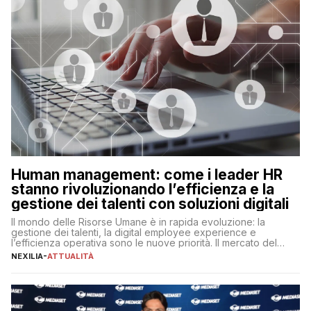
Human management: come i leader HR
stanno rivoluzionando l’efficienza e la
gestione dei talenti con soluzioni digitali
Il mondo delle Risorse Umane è in rapida evoluzione: la
gestione dei talenti, la digital employee experience e
l’efficienza operativa sono le nuove priorità. Il mercato del
lavoro, d’altra parte, è sempre più competitivo con una lotta
NEXILIA
-
ATTUALITÀ
per aggiudicarsi i talenti più validi che si intensifica e le
aspettative dei dipendenti in continua evoluzione. I […]