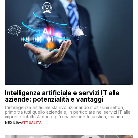
Intelligenza artificiale e servizi IT alle
aziende: potenzialità e vantaggi
L’intelligenza artificiale sta rivoluzionando moltissimi settori,
primo tra tutti quello aziendale, in particolare nei servizi IT alle
imprese. Infatti l’AI non è più una visione futuristica, ma una
realtà operativa che sta portando a un cambio significativo in
NEXILIA
-
ATTUALITÀ
ogni ambito. L’inserimento delle tecnologie di intelligenza
artificiale porta non solo all’ottimizzazione di diverse
operazioni, bensì comporta […]