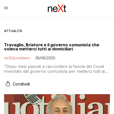
ATTUALITÀ
Travaglio, Briatore e il governo comunista che
voleva metterci tutti ai domiciliari
neXtQuotidiano
26/08/2020
“Dopo mesi passati a raccontare la favola del Covid
inventato dal governo comunista per metterci tutti ai
domiciliari, imbavagliarci con le mascherine, abolire le
elezioni, conservare il potere, distruggere l’economia e
Condividi
regalare soldi ai poveracci…”