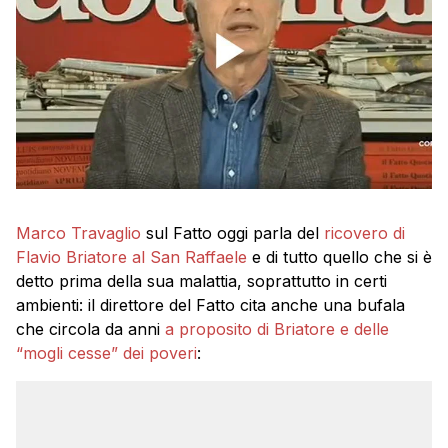
Marco Travaglio
sul Fatto oggi parla del
ricovero di
Flavio Briatore al San Raffaele
e di tutto quello che si è
detto prima della sua malattia, soprattutto in certi
ambienti: il direttore del Fatto cita anche una bufala
che circola da anni
a proposito di Briatore e delle
“mogli cesse” dei poveri
: