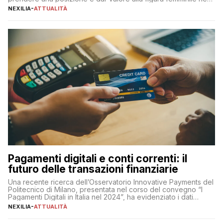
sua complessità e crucialità. A lanciare un messaggio “forte e
NEXILIA
-
ATTUALITÀ
chiaro” quest’anno è stato anche Pier Silvio Berlusconi,
amministratore delegato di Mediaset, che ha […]
Pagamenti digitali e conti correnti: il
futuro delle transazioni finanziarie
Una recente ricerca dell’Osservatorio Innovative Payments del
Politecnico di Milano, presentata nel corso del convegno “I
Pagamenti Digitali in Italia nel 2024”, ha evidenziato i dati
definitivi del primo semestre 2024 relativamente alle
NEXILIA
-
ATTUALITÀ
transazioni dei pagamenti digitali con carta nel nostro Paese:
223 miliardi di euro. Si ritiene che il totale relativo ai 12 mesi […]