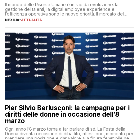
Il mondo delle Risorse Umane è in rapida evoluzione: la
gestione dei talenti, la digital employee experience e
l’efficienza operativa sono le nuove priorità. Il mercato del
lavoro, d’altra parte, è sempre più competitivo con una lotta
NEXILIA
-
ATTUALITÀ
per aggiudicarsi i talenti più validi che si intensifica e le
aspettative dei dipendenti in continua evoluzione. I […]
Pier Silvio Berlusconi: la campagna per i
diritti delle donne in occasione dell’8
marzo
Ogni anno l’8 marzo torna a far parlare di sé. La Festa della
Donna diventa occasione di dibattito, riflessione, momento per
prendere una posizione e dar valore alla figura femminile nella