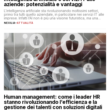
aziende: potenzialità e vantaggi
L’intelligenza artificiale sta rivoluzionando moltissimi settori,
primo tra tutti quello aziendale, in particolare nei servizi IT alle
imprese. Infatti l’AI non è più una visione futuristica, ma una
realtà operativa che sta portando a un cambio significativo in
NEXILIA
-
ATTUALITÀ
ogni ambito. L’inserimento delle tecnologie di intelligenza
artificiale porta non solo all’ottimizzazione di diverse
operazioni, bensì comporta […]
Human management: come i leader HR
stanno rivoluzionando l’efficienza e la
gestione dei talenti con soluzioni digitali