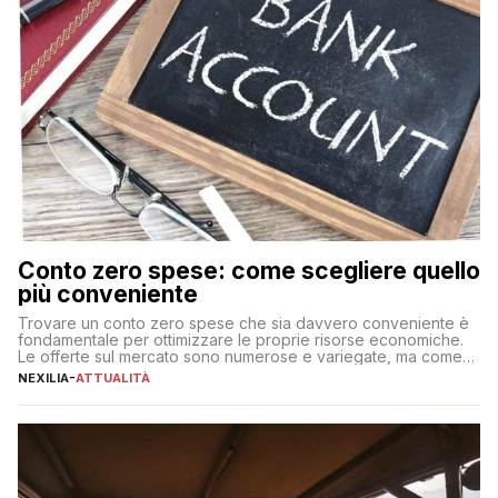
Conto zero spese: come scegliere quello
più conveniente
Trovare un conto zero spese che sia davvero conveniente è
fondamentale per ottimizzare le proprie risorse economiche.
Le offerte sul mercato sono numerose e variegate, ma come
individuare quella più adatta alle proprie esigenze senza
NEXILIA
-
ATTUALITÀ
incorrere in costi nascosti? Optare per un conto zero spese
significa eliminare le spese di gestione che spesso incidono
sul […]