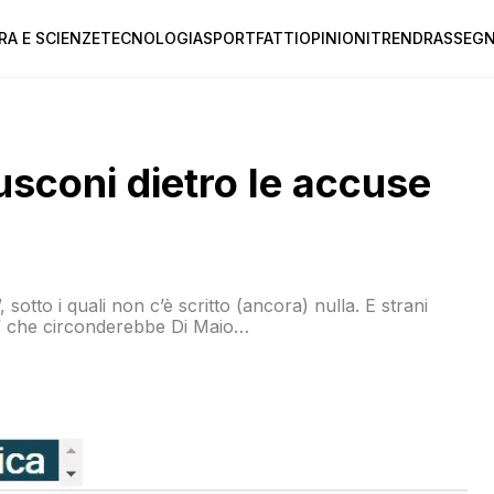
RA E SCIENZE
TECNOLOGIA
SPORT
FATTI
OPINIONI
TREND
RASSEGN
usconi dietro le accuse
i”, sotto i quali non c’è scritto (ancora) nulla. E strani
ay” che circonderebbe Di Maio…