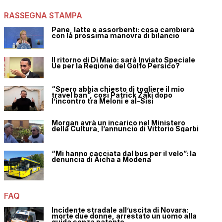
RASSEGNA STAMPA
Pane, latte e assorbenti: cosa cambierà
con la prossima manovra di bilancio
Il ritorno di Di Maio: sarà Inviato Speciale
Ue per la Regione del Golfo Persico?
“Spero abbia chiesto di togliere il mio
travel ban”, così Patrick Zaki dopo
l’incontro tra Meloni e al-Sisi
Morgan avrà un incarico nel Ministero
della Cultura, l’annuncio di Vittorio Sgarbi
“Mi hanno cacciata dal bus per il velo”: la
denuncia di Aicha a Modena
FAQ
Incidente stradale all’uscita di Novara:
morte due donne, arrestato un uomo alla
guida senza patente