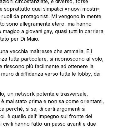
azioni circostanziate, è diverso, forse
i e soprattutto quei simpatici «nuovi mostri»
ruoli da protagonisti. Mi vengono in mente
certo sono allegramente etero, ma hanno
io magico a giovani gay, quasi tutti in carriera
stato per Di Maio.
na vecchia maîtresse che ammalia. E i
za tutta particolare, si riconoscono al volo,
 e riescono più facilmente ad ottenere la
muro di diffidenza verso tutte le lobby, dai
lo, un network potente e trasversale,
è mai stato prima e non sa come orientarsi,
 perché, si sa, di certi argomenti si
i, è quello dell’ impegno sul fronte dei
nioni civili hanno fatto un passo avanti e due