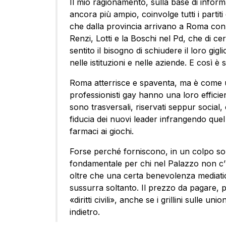
Il mio ragionamento, sulla base di inform
ancora più ampio, coinvolge tutti i partit
che dalla provincia arrivano a Roma con 
Renzi, Lotti e la Boschi nel Pd, che di 
sentito il bisogno di schiudere il loro gigl
nelle istituzioni e nelle aziende. E così è 
Roma atterrisce e spaventa, ma è come u
professionisti gay hanno una loro efficien
sono trasversali, riservati seppur social,
fiducia dei nuovi leader infrangendo quel 
farmaci ai giochi.
Forse perché forniscono, in un colpo so
fondamentale per chi nel Palazzo non c’ 
oltre che una certa benevolenza mediatica
sussurra soltanto. Il prezzo da pagare, po
«diritti civili», anche se i grillini sulle u
indietro.