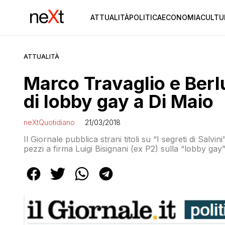
ATTUALITÀ
POLITICA
ECONOMIA
CULTU
ATTUALITÀ
Marco Travaglio e Berl
di lobby gay a Di Maio
neXtQuotidiano
21/03/2018
Il Giornale pubblica strani titoli su “I segreti di Salvin
pezzi a firma Luigi Bisignani (ex P2) sulla “lobby g