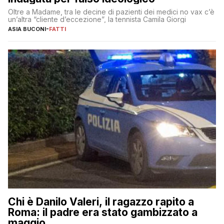
Oltre a Madame, tra le decine di pazienti dei medici no vax c’è
un’altra “cliente d’eccezione”, la tennista Camila Giorgi
ASIA BUCONI
-
FATTI
Chi è Danilo Valeri, il ragazzo rapito a
Roma: il padre era stato gambizzato a
maggio