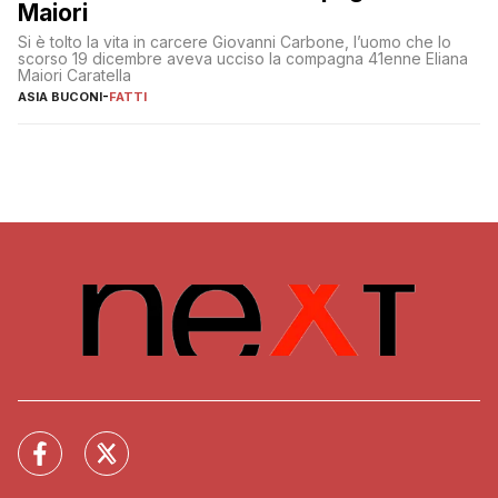
Maiori
Si è tolto la vita in carcere Giovanni Carbone, l’uomo che lo
scorso 19 dicembre aveva ucciso la compagna 41enne Eliana
Maiori Caratella
ASIA BUCONI
-
FATTI