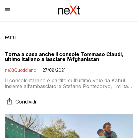
FATTI
Torna a casa anche il console Tommaso Claudi,
ultimo italiano a lasciare l’Afghanistan
neXtQuotidiano
27/08/2021
Il console italiano è partito sull’ultimo volo da Kabul
insieme all’ambasciatore Stefano Pontecorvo, i militari
e i carabinieri rimasti fino a oggi in Afghanistan per
coordinare il rientro dei nostro connazionali e dei
Condividi
cittadini afghani che hanno collaborato con il nostro
Paese