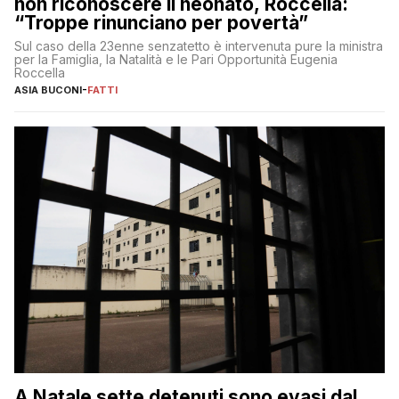
non riconoscere il neonato, Roccella:
“Troppe rinunciano per povertà”
Sul caso della 23enne senzatetto è intervenuta pure la ministra
per la Famiglia, la Natalità e le Pari Opportunità Eugenia
Roccella
ASIA BUCONI
-
FATTI
A Natale sette detenuti sono evasi dal