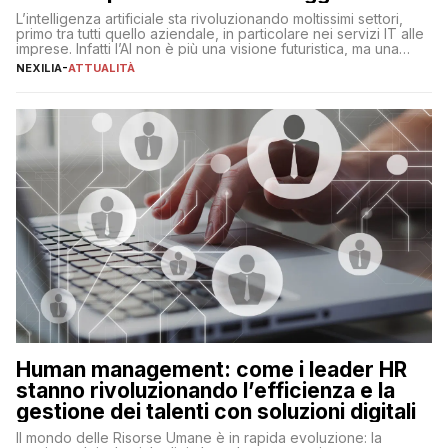
L’intelligenza artificiale sta rivoluzionando moltissimi settori,
primo tra tutti quello aziendale, in particolare nei servizi IT alle
imprese. Infatti l’AI non è più una visione futuristica, ma una
realtà operativa che sta portando a un cambio significativo in
NEXILIA
-
ATTUALITÀ
ogni ambito. L’inserimento delle tecnologie di intelligenza
artificiale porta non solo all’ottimizzazione di diverse
operazioni, bensì comporta […]
Human management: come i leader HR
stanno rivoluzionando l’efficienza e la
gestione dei talenti con soluzioni digitali
Il mondo delle Risorse Umane è in rapida evoluzione: la