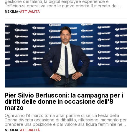
gestione dei talenti, la digital employee experience e
l’efficienza operativa sono le nuove priorità. Il mercato del
lavoro, d’altra parte, è sempre più competitivo con una lotta
NEXILIA
-
ATTUALITÀ
per aggiudicarsi i talenti più validi che si intensifica e le
aspettative dei dipendenti in continua evoluzione. I […]
Pier Silvio Berlusconi: la campagna per i
diritti delle donne in occasione dell’8
marzo
Ogni anno l’8 marzo torna a far parlare di sé. La Festa della
Donna diventa occasione di dibattito, riflessione, momento per
prendere una posizione e dar valore alla figura femminile nella
sua complessità e crucialità. A lanciare un messaggio “forte e
NEXILIA
-
ATTUALITÀ