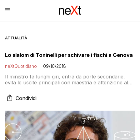
ATTUALITÀ
Lo slalom di Toninelli per schivare i fischi a Genova
neXtQuotidiano
09/10/2018
Il ministro fa lunghi giri, entra da porte secondarie,
evita le uscite principali con maestria e attenzione al
particolare: e così beffa gli sfollati. Finché non lo
hanno beccato
Condividi