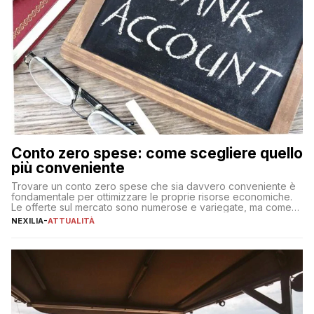
Conto zero spese: come scegliere quello
più conveniente
Trovare un conto zero spese che sia davvero conveniente è
fondamentale per ottimizzare le proprie risorse economiche.
Le offerte sul mercato sono numerose e variegate, ma come
individuare quella più adatta alle proprie esigenze senza
NEXILIA
-
ATTUALITÀ
incorrere in costi nascosti? Optare per un conto zero spese
significa eliminare le spese di gestione che spesso incidono
sul […]