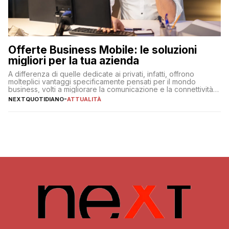
Offerte Business Mobile: le soluzioni
migliori per la tua azienda
A differenza di quelle dedicate ai privati, infatti, offrono
molteplici vantaggi specificamente pensati per il mondo
business, volti a migliorare la comunicazione e la connettività
degli utenti
NEXTQUOTIDIANO
-
ATTUALITÀ