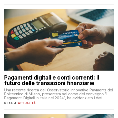
chiaro” quest’anno è stato anche Pier Silvio Berlusconi,
amministratore delegato di Mediaset, che ha […]
Pagamenti digitali e conti correnti: il
futuro delle transazioni finanziarie
Una recente ricerca dell’Osservatorio Innovative Payments del
Politecnico di Milano, presentata nel corso del convegno “I
Pagamenti Digitali in Italia nel 2024”, ha evidenziato i dati
definitivi del primo semestre 2024 relativamente alle
NEXILIA
-
ATTUALITÀ
transazioni dei pagamenti digitali con carta nel nostro Paese:
223 miliardi di euro. Si ritiene che il totale relativo ai 12 mesi […]