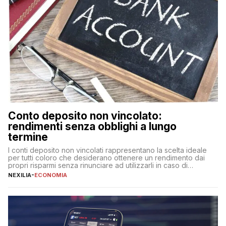
Conto deposito non vincolato:
rendimenti senza obblighi a lungo
termine
I conti deposito non vincolati rappresentano la scelta ideale
per tutti coloro che desiderano ottenere un rendimento dai
propri risparmi senza rinunciare ad utilizzarli in caso di
necessità. A differenza delle forme vincolate tradizionali,
NEXILIA
-
ECONOMIA
questa tipologia consente di accedere alle somme versate in
qualsiasi momento, offrendo un equilibrio tra sicurezza,
flessibilità e rendimento. Come funzionano […]