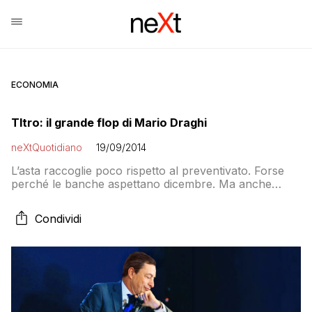
ECONOMIA
Tltro: il grande flop di Mario Draghi
neXtQuotidiano
19/09/2014
L’asta raccoglie poco rispetto al preventivato. Forse
perché le banche aspettano dicembre. Ma anche
perché il rischio di credito è ancora alto. Mentre
Francia, Germania e paesi satelliti aspettano. E il sud
Condividi
dell’Europa invece…