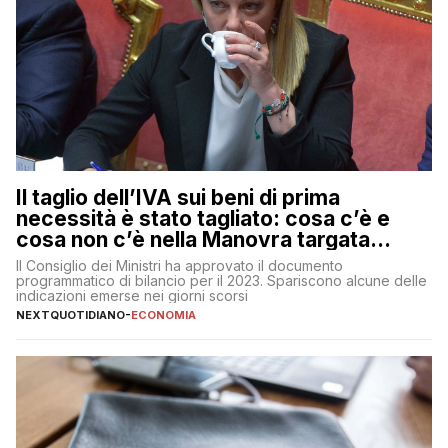
Il taglio dell’IVA sui beni di prima
necessità è stato tagliato: cosa c’è e
cosa non c’è nella Manovra targata
Meloni
Il Consiglio dei Ministri ha approvato il documento
programmatico di bilancio per il 2023. Spariscono alcune delle
indicazioni emerse nei giorni scorsi
NEXTQUOTIDIANO
-
ECONOMIA