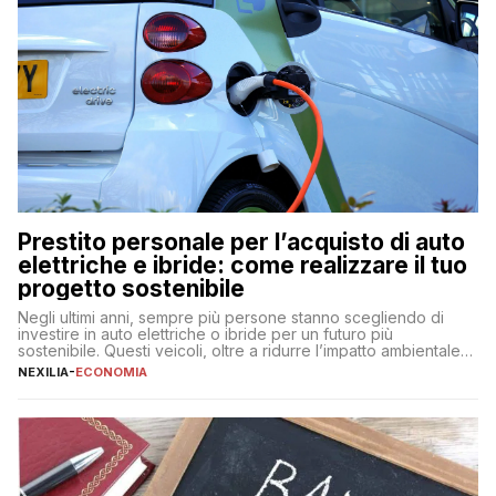
Prestito personale per l’acquisto di auto
elettriche e ibride: come realizzare il tuo
progetto sostenibile
Negli ultimi anni, sempre più persone stanno scegliendo di
investire in auto elettriche o ibride per un futuro più
sostenibile. Questi veicoli, oltre a ridurre l’impatto ambientale,
offrono vantaggi economici a lungo termine, come minori costi
NEXILIA
-
ECONOMIA
di gestione e benefici fiscali. Tuttavia, l’acquisto di un’auto
nuova rappresenta un impegno finanziario significativo. Come
fare se non […]