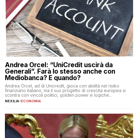
Andrea Orcel: “UniCredit uscirà da
Generali”. Farà lo stesso anche con
Mediobanca? E quando?
Andrea Orcel, ad di Unicredit, gioca con abilità nel risiko
finanziario italiano, ma il suo progetto di crescita europea si
scontra con vincoli politici, golden power e logiche
protezionistiche. Orcel e la mossa su Generali Andrea Orcel,
NEXILIA
-
ECONOMIA
ad di Unicredit, continua a sorprendere per la sua capacità di
muoversi con decisione in un contesto finanziario […]