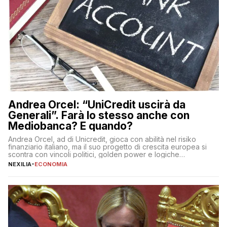
Andrea Orcel: “UniCredit uscirà da
Generali”. Farà lo stesso anche con
Mediobanca? E quando?
Andrea Orcel, ad di Unicredit, gioca con abilità nel risiko
finanziario italiano, ma il suo progetto di crescita europea si
scontra con vincoli politici, golden power e logiche
protezionistiche. Orcel e la mossa su Generali Andrea Orcel,
NEXILIA
-
ECONOMIA
ad di Unicredit, continua a sorprendere per la sua capacità di
muoversi con decisione in un contesto finanziario […]