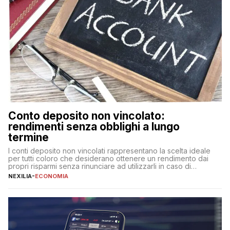
Conto deposito non vincolato:
rendimenti senza obblighi a lungo
termine
I conti deposito non vincolati rappresentano la scelta ideale
per tutti coloro che desiderano ottenere un rendimento dai
propri risparmi senza rinunciare ad utilizzarli in caso di
necessità. A differenza delle forme vincolate tradizionali,
NEXILIA
-
ECONOMIA
questa tipologia consente di accedere alle somme versate in
qualsiasi momento, offrendo un equilibrio tra sicurezza,
flessibilità e rendimento. Come funzionano […]