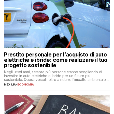
Prestito personale per l’acquisto di auto
elettriche e ibride: come realizzare il tuo
progetto sostenibile
Negli ultimi anni, sempre più persone stanno scegliendo di
investire in auto elettriche o ibride per un futuro più
sostenibile. Questi veicoli, oltre a ridurre l’impatto ambientale,
offrono vantaggi economici a lungo termine, come minori costi
NEXILIA
-
ECONOMIA
di gestione e benefici fiscali. Tuttavia, l’acquisto di un’auto
nuova rappresenta un impegno finanziario significativo. Come
fare se non […]