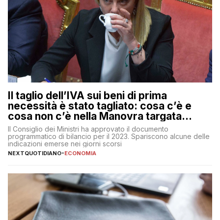
Il taglio dell’IVA sui beni di prima
necessità è stato tagliato: cosa c’è e
cosa non c’è nella Manovra targata
Meloni
Il Consiglio dei Ministri ha approvato il documento
programmatico di bilancio per il 2023. Spariscono alcune delle
indicazioni emerse nei giorni scorsi
NEXTQUOTIDIANO
-
ECONOMIA