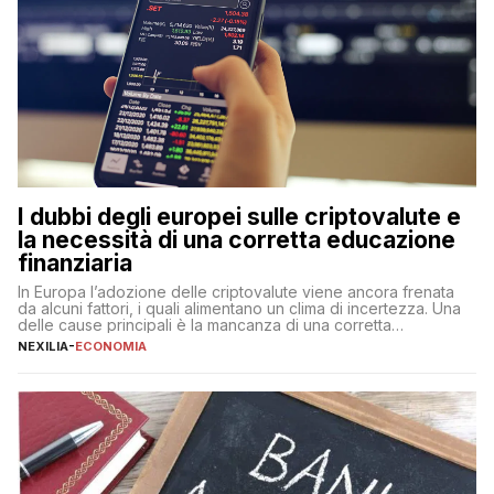
I dubbi degli europei sulle criptovalute e
la necessità di una corretta educazione
finanziaria
In Europa l’adozione delle criptovalute viene ancora frenata
da alcuni fattori, i quali alimentano un clima di incertezza. Una
delle cause principali è la mancanza di una corretta
educazione finanziaria, che impedisce ad una larga parte della
NEXILIA
-
ECONOMIA
popolazione di comprendere in modo adeguato il
funzionamento e le implicazioni di questi asset digitali. Dubbi
sulle criptovalute: […]