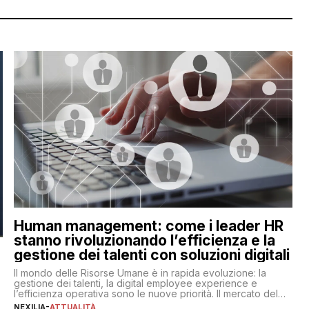
Human management: come i leader HR
stanno rivoluzionando l’efficienza e la
gestione dei talenti con soluzioni digitali
Il mondo delle Risorse Umane è in rapida evoluzione: la
gestione dei talenti, la digital employee experience e
l’efficienza operativa sono le nuove priorità. Il mercato del
lavoro, d’altra parte, è sempre più competitivo con una lotta
NEXILIA
-
ATTUALITÀ