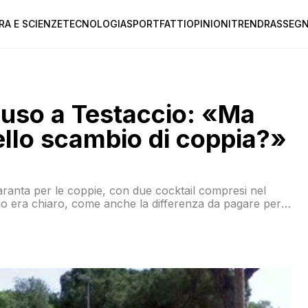
RA E SCIENZE
TECNOLOGIA
SPORT
FATTI
OPINIONI
TREND
RASSEGN
chiuso a Testaccio: «Ma
llo scambio di coppia?»
aranta per le coppie, con due cocktail compresi nel
ino era chiaro, come anche la differenza da pagare per
accesso libero) oppure assistere da una vetrata agli
sono arrivati i vigili