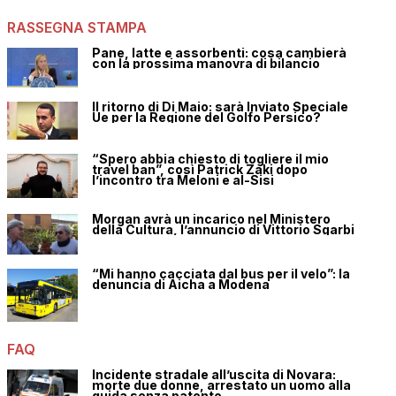
RASSEGNA STAMPA
Pane, latte e assorbenti: cosa cambierà
con la prossima manovra di bilancio
Il ritorno di Di Maio: sarà Inviato Speciale
Ue per la Regione del Golfo Persico?
“Spero abbia chiesto di togliere il mio
travel ban”, così Patrick Zaki dopo
l’incontro tra Meloni e al-Sisi
Morgan avrà un incarico nel Ministero
della Cultura, l’annuncio di Vittorio Sgarbi
“Mi hanno cacciata dal bus per il velo”: la
denuncia di Aicha a Modena
FAQ
Incidente stradale all’uscita di Novara:
morte due donne, arrestato un uomo alla
guida senza patente