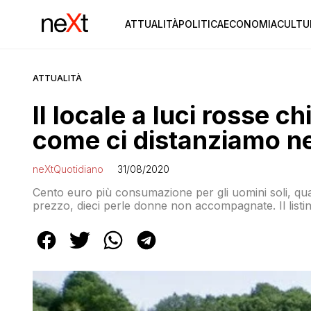
ATTUALITÀ
POLITICA
ECONOMIA
CULTU
ATTUALITÀ
Il locale a luci rosse 
come ci distanziamo ne
neXtQuotidiano
31/08/2020
Cento euro più consumazione per gli uomini soli, qu
prezzo, dieci perle donne non accompagnate. Il list
poter utilizzare una piscina con idromassaggio (con 
incontri sessuali che avvenivano in una stanza. Ma poi 