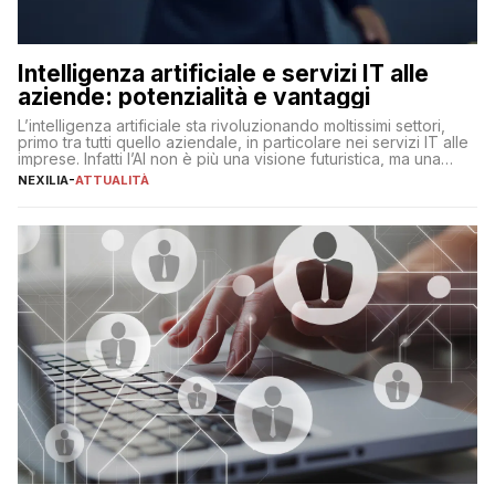
Intelligenza artificiale e servizi IT alle
aziende: potenzialità e vantaggi
L’intelligenza artificiale sta rivoluzionando moltissimi settori,
primo tra tutti quello aziendale, in particolare nei servizi IT alle
imprese. Infatti l’AI non è più una visione futuristica, ma una
realtà operativa che sta portando a un cambio significativo in
NEXILIA
-
ATTUALITÀ
ogni ambito. L’inserimento delle tecnologie di intelligenza
artificiale porta non solo all’ottimizzazione di diverse
operazioni, bensì comporta […]