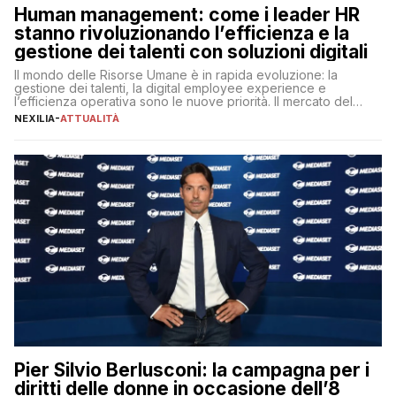
Human management: come i leader HR
stanno rivoluzionando l’efficienza e la
gestione dei talenti con soluzioni digitali
Il mondo delle Risorse Umane è in rapida evoluzione: la
gestione dei talenti, la digital employee experience e
l’efficienza operativa sono le nuove priorità. Il mercato del
lavoro, d’altra parte, è sempre più competitivo con una lotta
NEXILIA
-
ATTUALITÀ
per aggiudicarsi i talenti più validi che si intensifica e le
aspettative dei dipendenti in continua evoluzione. I […]
Pier Silvio Berlusconi: la campagna per i
diritti delle donne in occasione dell’8