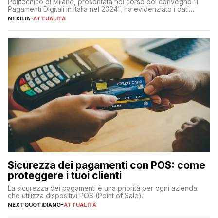
Politecnico di Milano, presentata nel corso del convegno “I
Pagamenti Digitali in Italia nel 2024”, ha evidenziato i dati
definitivi del primo semestre 2024 relativamente alle
NEXILIA
-
ATTUALITÀ
transazioni dei pagamenti digitali con carta nel nostro Paese:
223 miliardi di euro. Si ritiene che il totale relativo ai 12 mesi […]
Sicurezza dei pagamenti con POS: come
proteggere i tuoi clienti
La sicurezza dei pagamenti è una priorità per ogni azienda
che utilizza dispositivi POS (Point of Sale).
NEXTQUOTIDIANO
-
ATTUALITÀ