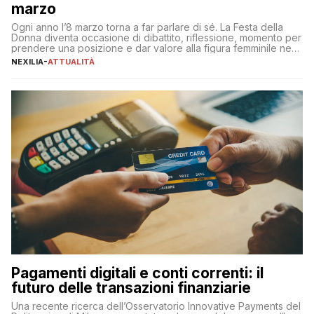
marzo
Ogni anno l’8 marzo torna a far parlare di sé. La Festa della
Donna diventa occasione di dibattito, riflessione, momento per
prendere una posizione e dar valore alla figura femminile nella
sua complessità e crucialità. A lanciare un messaggio “forte e
NEXILIA
-
ATTUALITÀ
chiaro” quest’anno è stato anche Pier Silvio Berlusconi,
amministratore delegato di Mediaset, che ha […]
Pagamenti digitali e conti correnti: il
futuro delle transazioni finanziarie
Una recente ricerca dell’Osservatorio Innovative Payments del