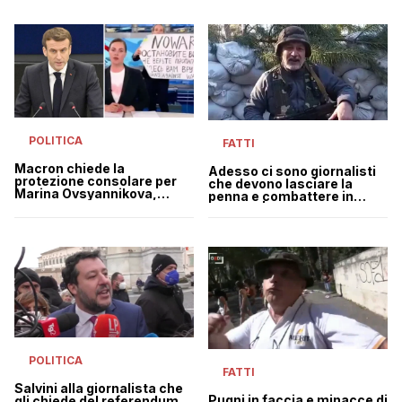
POLITICA
FATTI
Macron chiede la
Adesso ci sono giornalisti
protezione consolare per
che devono lasciare la
Marina Ovsyannikova,
penna e combattere in
scomparsa dopo la
Ucraina | VIDEO
protesta nella tv russa
POLITICA
FATTI
Salvini alla giornalista che
Pugni in faccia e minacce di
gli chiede del referendum