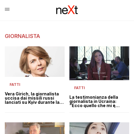
GIORNALISTA
FATTI
FATTI
Vera Girich, la giornalista
La testimonianza della
uccisa dai missili russi
giornalista in Ucraina:
lanciati su Kyiv durante la
“Ecco quello che mi è
visita di Guterres
successo a Leopoli” |
VIDEO