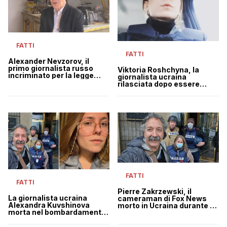
FATTI
FATTI
Alexander Nevzorov, il
primo giornalista russo
Viktoria Roshchyna, la
incriminato per la legge
giornalista ucraina
bavaglio di Putin “contro le
rilasciata dopo essere
fake news”
stata costretta a girare un
video per la propaganda
russa
FATTI
FATTI
Pierre Zakrzewski, il
La giornalista ucraina
cameraman di Fox News
Alexandra Kuvshinova
morto in Ucraina durante un
morta nel bombardamento
attacco russo
che ha ucciso il
cameraman di Fox News