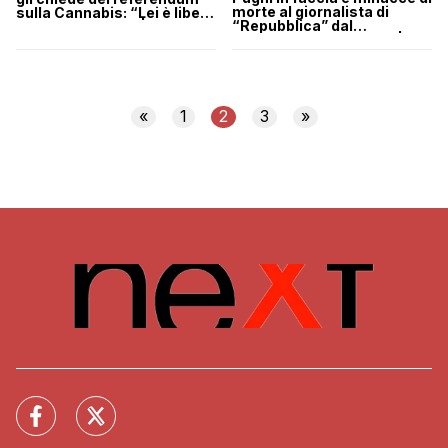
morte al giornalista di
sulla Cannabis: “Lei è libera
“Repubblica” dal
di farsi le canne” | VIDEO
manifestante No Pass |
VIDEO
«
1
2
3
»