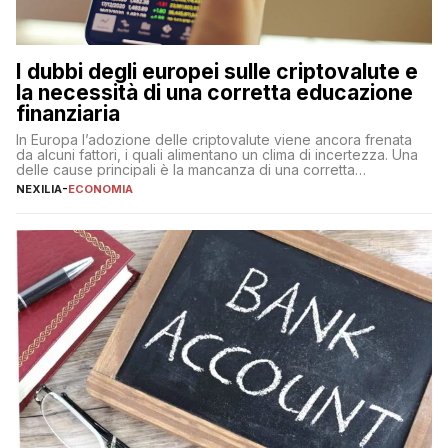
I dubbi degli europei sulle criptovalute e
la necessità di una corretta educazione
finanziaria
In Europa l’adozione delle criptovalute viene ancora frenata
da alcuni fattori, i quali alimentano un clima di incertezza. Una
delle cause principali è la mancanza di una corretta
educazione finanziaria, che impedisce ad una larga parte della
NEXILIA
-
ECONOMIA
popolazione di comprendere in modo adeguato il
funzionamento e le implicazioni di questi asset digitali. Dubbi
sulle criptovalute: […]