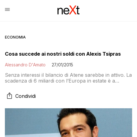
ECONOMIA
Cosa succede ai nostri soldi con Alexis Tsipras
Alessandro D'Amato
27/01/2015
Senza interessi il bilancio di Atene sarebbe in attivo. La
scadenza di 6 miliardi con l’Europa in estate è a
rischio. Ma la prima mossa spetta al premier. Che
dovrà vedere quali margini di trattativa ci sono con
Condividi
Europa e Fondo Monetario Internazionale