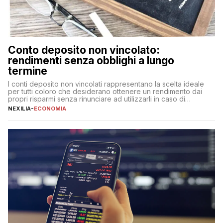
Conto deposito non vincolato:
rendimenti senza obblighi a lungo
termine
I conti deposito non vincolati rappresentano la scelta ideale
per tutti coloro che desiderano ottenere un rendimento dai
propri risparmi senza rinunciare ad utilizzarli in caso di
necessità. A differenza delle forme vincolate tradizionali,
NEXILIA
-
ECONOMIA
questa tipologia consente di accedere alle somme versate in
qualsiasi momento, offrendo un equilibrio tra sicurezza,
flessibilità e rendimento. Come funzionano […]