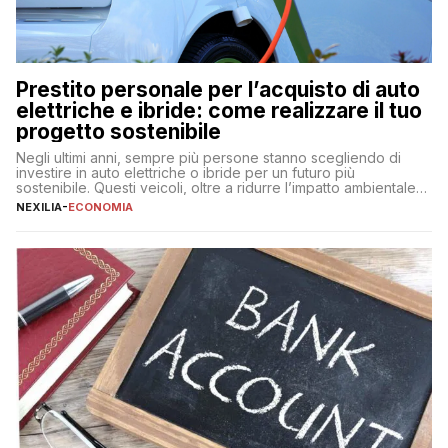
Prestito personale per l’acquisto di auto
elettriche e ibride: come realizzare il tuo
progetto sostenibile
Negli ultimi anni, sempre più persone stanno scegliendo di
investire in auto elettriche o ibride per un futuro più
sostenibile. Questi veicoli, oltre a ridurre l’impatto ambientale,
offrono vantaggi economici a lungo termine, come minori costi
NEXILIA
-
ECONOMIA
di gestione e benefici fiscali. Tuttavia, l’acquisto di un’auto
nuova rappresenta un impegno finanziario significativo. Come
fare se non […]