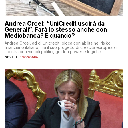
Andrea Orcel: “UniCredit uscirà da
Generali”. Farà lo stesso anche con
Mediobanca? E quando?
Andrea Orcel, ad di Unicredit, gioca con abilità nel risiko
finanziario italiano, ma il suo progetto di crescita europea si
scontra con vincoli politici, golden power e logiche
protezionistiche. Orcel e la mossa su Generali Andrea Orcel,
NEXILIA
-
ECONOMIA
ad di Unicredit, continua a sorprendere per la sua capacità di
muoversi con decisione in un contesto finanziario […]