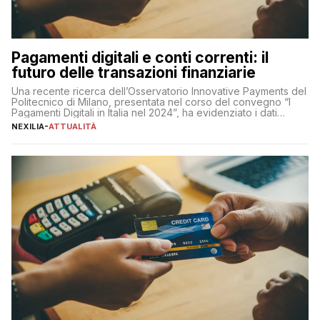
Pagamenti digitali e conti correnti: il
futuro delle transazioni finanziarie
Una recente ricerca dell’Osservatorio Innovative Payments del
Politecnico di Milano, presentata nel corso del convegno “I
Pagamenti Digitali in Italia nel 2024”, ha evidenziato i dati
definitivi del primo semestre 2024 relativamente alle
NEXILIA
-
ATTUALITÀ
transazioni dei pagamenti digitali con carta nel nostro Paese:
223 miliardi di euro. Si ritiene che il totale relativo ai 12 mesi […]