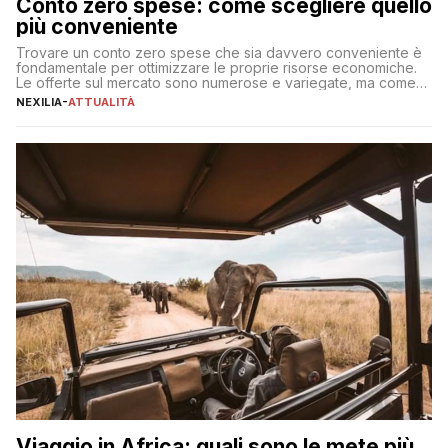
Conto zero spese: come scegliere quello
più conveniente
Trovare un conto zero spese che sia davvero conveniente è
fondamentale per ottimizzare le proprie risorse economiche.
Le offerte sul mercato sono numerose e variegate, ma come
individuare quella più adatta alle proprie esigenze senza
NEXILIA
-
ATTUALITÀ
incorrere in costi nascosti? Optare per un conto zero spese
significa eliminare le spese di gestione che spesso incidono
sul […]
Viaggio in Africa: quali sono le mete più