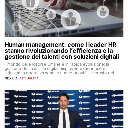
Human management: come i leader HR
stanno rivoluzionando l’efficienza e la
gestione dei talenti con soluzioni digitali
Il mondo delle Risorse Umane è in rapida evoluzione: la
gestione dei talenti, la digital employee experience e
l’efficienza operativa sono le nuove priorità. Il mercato del
lavoro, d’altra parte, è sempre più competitivo con una lotta
NEXILIA
-
ATTUALITÀ
per aggiudicarsi i talenti più validi che si intensifica e le
aspettative dei dipendenti in continua evoluzione. I […]