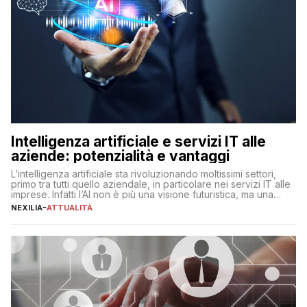
Intelligenza artificiale e servizi IT alle
aziende: potenzialità e vantaggi
L’intelligenza artificiale sta rivoluzionando moltissimi settori,
primo tra tutti quello aziendale, in particolare nei servizi IT alle
imprese. Infatti l’AI non è più una visione futuristica, ma una
realtà operativa che sta portando a un cambio significativo in
NEXILIA
-
ATTUALITÀ
ogni ambito. L’inserimento delle tecnologie di intelligenza
artificiale porta non solo all’ottimizzazione di diverse
operazioni, bensì comporta […]