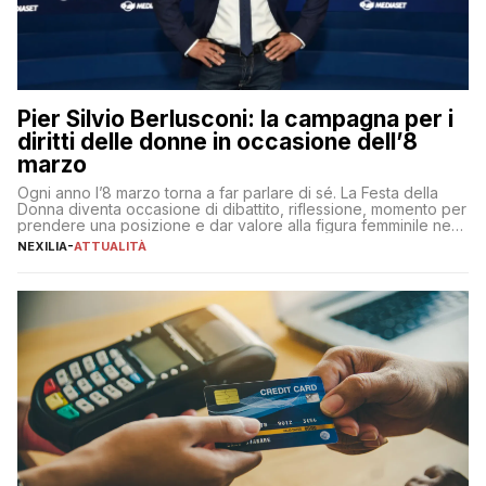
Pier Silvio Berlusconi: la campagna per i
diritti delle donne in occasione dell’8
marzo
Ogni anno l’8 marzo torna a far parlare di sé. La Festa della
Donna diventa occasione di dibattito, riflessione, momento per
prendere una posizione e dar valore alla figura femminile nella
sua complessità e crucialità. A lanciare un messaggio “forte e
NEXILIA
-
ATTUALITÀ
chiaro” quest’anno è stato anche Pier Silvio Berlusconi,
amministratore delegato di Mediaset, che ha […]