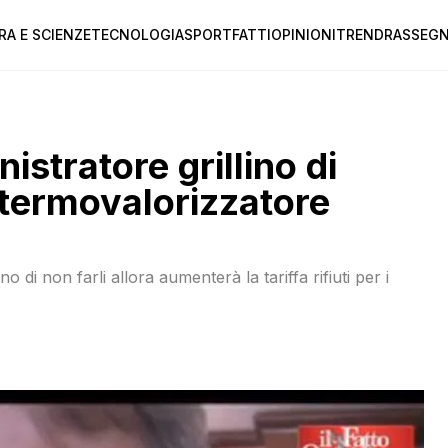
RA E SCIENZE
TECNOLOGIA
SPORT
FATTI
OPINIONI
TREND
RASSEGN
istratore grillino di
 termovalorizzatore
di non farli allora aumenterà la tariffa rifiuti per i