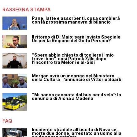
RASSEGNA STAMPA
Pane, latte e assorbenti: cosa cambierà
con la prossima manovra di bilancio
Il ritorno di Di Maio: sarà Inviato Speciale
Ue per la Regione del Golfo Persico?
“Spero abbia chiesto di togliere il mio
travel ban”, così Patrick Zaki dopo
l’incontro tra Meloni e al-Sisi
Morgan avrà un incarico nel Ministero
della Cultura, l’annuncio di Vittorio Sgarbi
“Mi hanno cacciata dal bus per il velo”: la
denuncia di Aicha a Modena
FAQ
Incidente stradale all’uscita di Novara:
morte due donne, arrestato un uomo alla
guida senza patente