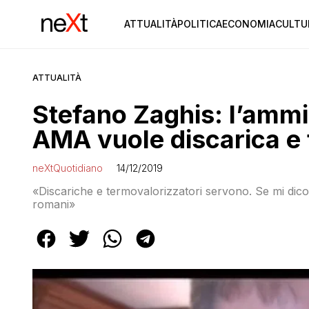
ATTUALITÀ
POLITICA
ECONOMIA
CULTU
ATTUALITÀ
Stefano Zaghis: l’ammin
AMA vuole discarica e
neXtQuotidiano
14/12/2019
«Discariche e termovalorizzatori servono. Se mi dicono 
romani»