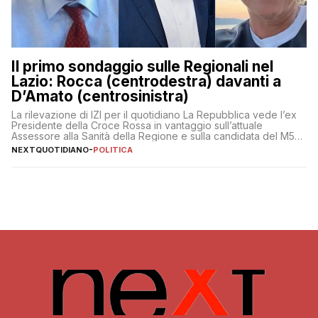
Il primo sondaggio sulle Regionali nel
Lazio: Rocca (centrodestra) davanti a
D’Amato (centrosinistra)
La rilevazione di IZI per il quotidiano La Repubblica vede l’ex
Presidente della Croce Rossa in vantaggio sull’attuale
Assessore alla Sanità della Regione e sulla candidata del M5S
Donatella Bianchi
NEXTQUOTIDIANO
-
POLITICA