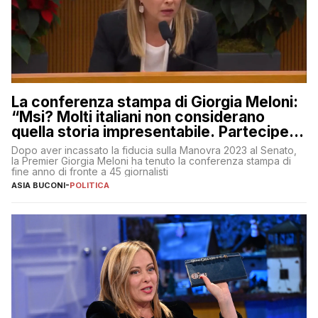
La conferenza stampa di Giorgia Meloni:
“Msi? Molti italiani non considerano
quella storia impresentabile. Parteciperò
al 25 aprile”
Dopo aver incassato la fiducia sulla Manovra 2023 al Senato,
la Premier Giorgia Meloni ha tenuto la conferenza stampa di
fine anno di fronte a 45 giornalisti
ASIA BUCONI
-
POLITICA