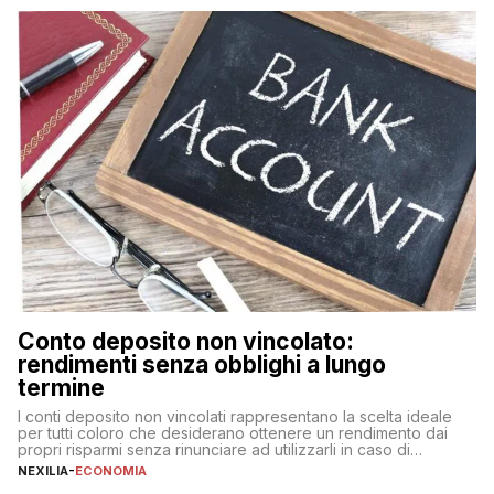
fare se non […]
Conto deposito non vincolato:
rendimenti senza obblighi a lungo
termine
I conti deposito non vincolati rappresentano la scelta ideale
per tutti coloro che desiderano ottenere un rendimento dai
propri risparmi senza rinunciare ad utilizzarli in caso di
necessità. A differenza delle forme vincolate tradizionali,
NEXILIA
-
ECONOMIA
questa tipologia consente di accedere alle somme versate in