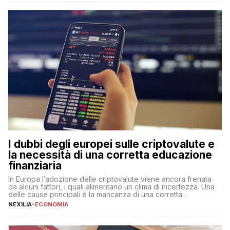
qualsiasi momento, offrendo un equilibrio tra sicurezza,
flessibilità e rendimento. Come funzionano […]
I dubbi degli europei sulle criptovalute e
la necessità di una corretta educazione
finanziaria
In Europa l’adozione delle criptovalute viene ancora frenata
da alcuni fattori, i quali alimentano un clima di incertezza. Una
delle cause principali è la mancanza di una corretta
educazione finanziaria, che impedisce ad una larga parte della
NEXILIA
-
ECONOMIA
popolazione di comprendere in modo adeguato il
funzionamento e le implicazioni di questi asset digitali. Dubbi
sulle criptovalute: […]