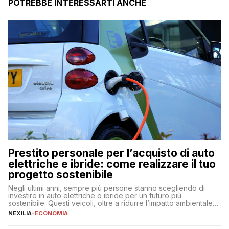
POTREBBE INTERESSARTI ANCHE
Prestito personale per l’acquisto di auto
elettriche e ibride: come realizzare il tuo
progetto sostenibile
Negli ultimi anni, sempre più persone stanno scegliendo di
investire in auto elettriche o ibride per un futuro più
sostenibile. Questi veicoli, oltre a ridurre l’impatto ambientale,
offrono vantaggi economici a lungo termine, come minori costi
NEXILIA
-
ECONOMIA
di gestione e benefici fiscali. Tuttavia, l’acquisto di un’auto
nuova rappresenta un impegno finanziario significativo. Come