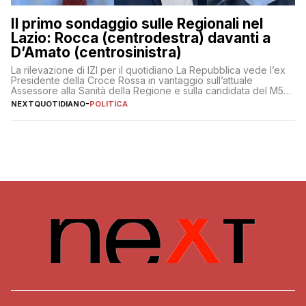
Il primo sondaggio sulle Regionali nel
Lazio: Rocca (centrodestra) davanti a
D’Amato (centrosinistra)
La rilevazione di IZI per il quotidiano La Repubblica vede l’ex
Presidente della Croce Rossa in vantaggio sull’attuale
Assessore alla Sanità della Regione e sulla candidata del M5S
Donatella Bianchi
NEXTQUOTIDIANO
-
POLITICA