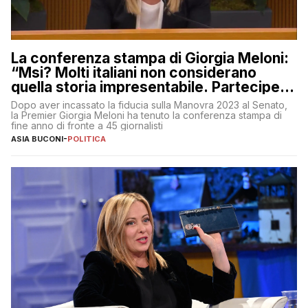
La conferenza stampa di Giorgia Meloni:
“Msi? Molti italiani non considerano
quella storia impresentabile. Parteciperò
al 25 aprile”
Dopo aver incassato la fiducia sulla Manovra 2023 al Senato,
la Premier Giorgia Meloni ha tenuto la conferenza stampa di
fine anno di fronte a 45 giornalisti
ASIA BUCONI
-
POLITICA