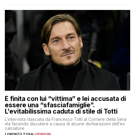
È finita con lui “vittima” e lei accusata di
essere una “sfasciafamiglie”.
L’evitabilissima caduta di stile di Totti
L’intervista rilasciata da Francesco Totti al Corriere della Sera
sta facendo discutere a causa di alcune dichiarazioni dell’ex
calciatore
LORENZO TOSA
-
OPINIONI