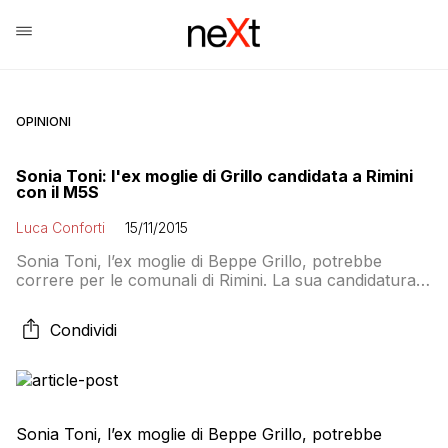
OPINIONI
Sonia Toni: l'ex moglie di Grillo candidata a Rimini
con il M5S
Luca Conforti
15/11/2015
Sonia Toni, l’ex moglie di Beppe Grillo, potrebbe
correre per le comunali di Rimini. La sua candidatura
non è ancora formalizzata, ma già infuriano le
polemiche. ‘Grillina’ della prima ora, la Toni potrebbe
Condividi
correre semplicemente per il MoVimento, non ha
sciolto le riserve ma lei stessa nei giorni scorsi ha
confermato: “Forse sarò uno dei […]
Sonia Toni, l’ex moglie di Beppe Grillo, potrebbe