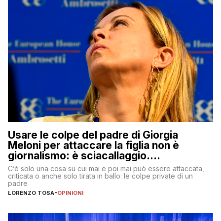
Usare le colpe del padre di Giorgia
Meloni per attaccare la figlia non è
giornalismo: è sciacallaggio.
Dimostriamo di essere diversi
C’è solo una cosa su cui mai e poi mai può essere attaccata,
criticata o anche solo tirata in ballo: le colpe private di un
padre
LORENZO TOSA
-
OPINIONI