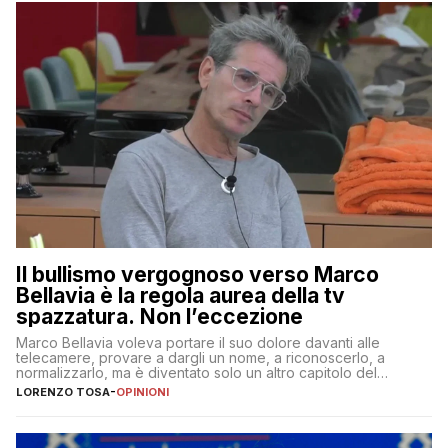
Il bullismo vergognoso verso Marco
Bellavia è la regola aurea della tv
spazzatura. Non l’eccezione
Marco Bellavia voleva portare il suo dolore davanti alle
telecamere, provare a dargli un nome, a riconoscerlo, a
normalizzarlo, ma è diventato solo un altro capitolo del
copione
LORENZO TOSA
-
OPINIONI