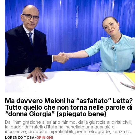
Ma davvero Meloni ha “asfaltato” Letta?
Tutto quello che non torna nelle parole di
“donna Giorgia” (spiegato bene)
Dall’immigrazione al salario minimo, dalla giustizia ai diritti civili,
la leader di Fratelli d’Italia ha inanellato una quantità di
incorenze, proposte impraticabili, perle retrograde, senza che
nessuno – a destra come a sinistra – glielo abbia fatto notare
LORENZO TOSA
-
OPINIONI