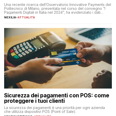
Una recente ricerca dell’Osservatorio Innovative Payments del
Politecnico di Milano, presentata nel corso del convegno “I
Pagamenti Digitali in Italia nel 2024”, ha evidenziato i dati
definitivi del primo semestre 2024 relativamente alle
NEXILIA
-
ATTUALITÀ
transazioni dei pagamenti digitali con carta nel nostro Paese:
223 miliardi di euro. Si ritiene che il totale relativo ai 12 mesi […]
Sicurezza dei pagamenti con POS: come
proteggere i tuoi clienti
La sicurezza dei pagamenti è una priorità per ogni azienda
che utilizza dispositivi POS (Point of Sale).