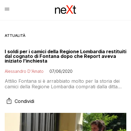
ATTUALITÀ
I soldi per i camici della Regione Lombardia restituiti
dal cognato di Fontana dopo che Report aveva
iniziato l’inchiesta
Alessandro D'Amato
07/06/2020
Attilio Fontana si è arrabbiato molto per la storia dei
camici della Regione Lombardia comprati dalla ditta
della moglie e del cognato e su Facebook il
governatore ha parlato di una donazione che è stata
Condividi
strumentalizzata ai fini di un attacco politico. Ma nella
storia che racconta il governatore qualcosa non
quadra. Ovvero le date. E, insieme, alcune
“coincidenze”. Vediamole