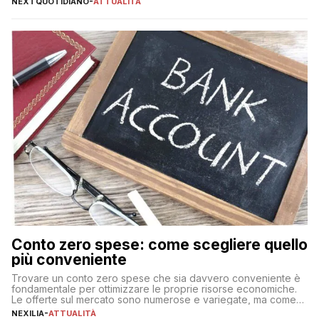
NEXTQUOTIDIANO
-
ATTUALITÀ
Conto zero spese: come scegliere quello
più conveniente
Trovare un conto zero spese che sia davvero conveniente è
fondamentale per ottimizzare le proprie risorse economiche.
Le offerte sul mercato sono numerose e variegate, ma come
individuare quella più adatta alle proprie esigenze senza
NEXILIA
-
ATTUALITÀ