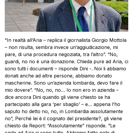
“In realtà all’Aria – replica il giornalista Giorgio Mottola
– non risulta, sembra invece un’aggiudicazione, mi
pare, di una procedura negoziata, tra l’altro”. “No,
guardi, no no è una donazione. Chieda pure ad Aria, ci
sono tutti i documenti – risponde Dini -. Noi li abbiamo
donati anche ad altre persone, abbiamo donato
mascherine. Sono un’azienda lombarda, devo fare il
mio dovere”. “No, no, no… Io non ero in azienda –
dice ancora Dini quando gli viene chiesto se ha
partecipato alla gara ‘per sbaglio’ – e… appena l’ho
saputo ho detto no, no, in Lombardia assolutamente
no”, Perché lei è il cognato del presidente?, gli viene
chiesto da Report: “Assolutamente” risponde. “Le
carte ad Aria ci sono tutte. Abbiamo fatto note di