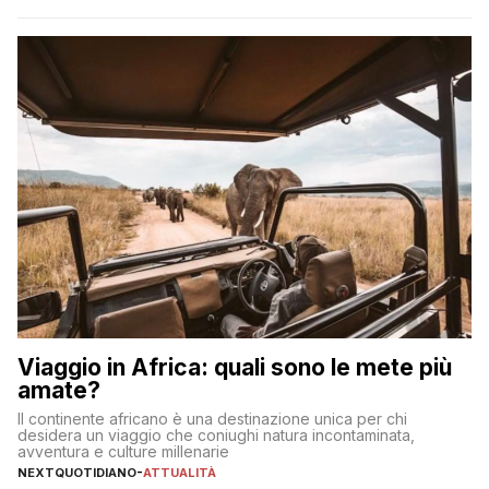
incorrere in costi nascosti? Optare per un conto zero spese
significa eliminare le spese di gestione che spesso incidono
sul […]
Viaggio in Africa: quali sono le mete più
amate?
Il continente africano è una destinazione unica per chi
desidera un viaggio che coniughi natura incontaminata,
avventura e culture millenarie
NEXTQUOTIDIANO
-
ATTUALITÀ