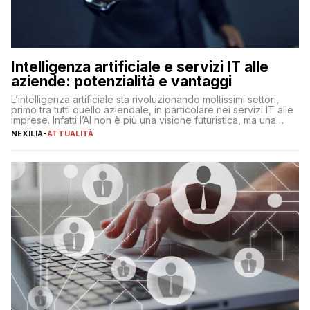
Intelligenza artificiale e servizi IT alle
aziende: potenzialità e vantaggi
L’intelligenza artificiale sta rivoluzionando moltissimi settori,
primo tra tutti quello aziendale, in particolare nei servizi IT alle
imprese. Infatti l’AI non è più una visione futuristica, ma una
realtà operativa che sta portando a un cambio significativo in
NEXILIA
-
ATTUALITÀ
ogni ambito. L’inserimento delle tecnologie di intelligenza
artificiale porta non solo all’ottimizzazione di diverse
operazioni, bensì comporta […]