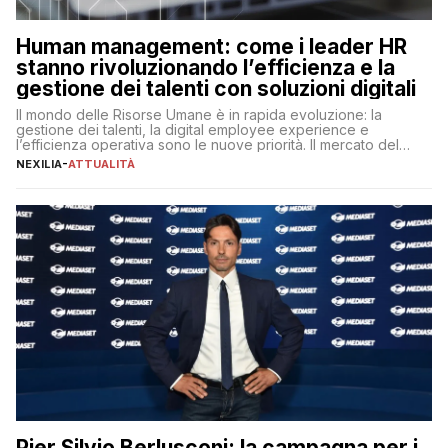
Human management: come i leader HR
stanno rivoluzionando l’efficienza e la
gestione dei talenti con soluzioni digitali
Il mondo delle Risorse Umane è in rapida evoluzione: la
gestione dei talenti, la digital employee experience e
l’efficienza operativa sono le nuove priorità. Il mercato del
lavoro, d’altra parte, è sempre più competitivo con una lotta
NEXILIA
-
ATTUALITÀ
per aggiudicarsi i talenti più validi che si intensifica e le
aspettative dei dipendenti in continua evoluzione. I […]
Pier Silvio Berlusconi: la campagna per i