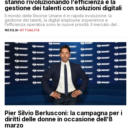
stanno rivoluzionando l’efficienza e la
gestione dei talenti con soluzioni digitali
Il mondo delle Risorse Umane è in rapida evoluzione: la
gestione dei talenti, la digital employee experience e
l’efficienza operativa sono le nuove priorità. Il mercato del
lavoro, d’altra parte, è sempre più competitivo con una lotta
NEXILIA
-
ATTUALITÀ
per aggiudicarsi i talenti più validi che si intensifica e le
aspettative dei dipendenti in continua evoluzione. I […]
Pier Silvio Berlusconi: la campagna per i
diritti delle donne in occasione dell’8
marzo