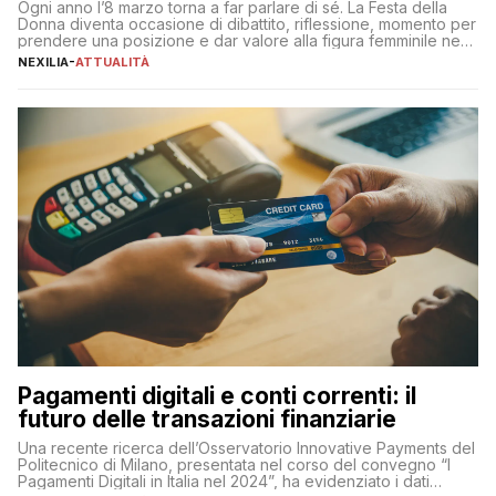
Ogni anno l’8 marzo torna a far parlare di sé. La Festa della
Donna diventa occasione di dibattito, riflessione, momento per
prendere una posizione e dar valore alla figura femminile nella
sua complessità e crucialità. A lanciare un messaggio “forte e
NEXILIA
-
ATTUALITÀ
chiaro” quest’anno è stato anche Pier Silvio Berlusconi,
amministratore delegato di Mediaset, che ha […]
Pagamenti digitali e conti correnti: il
futuro delle transazioni finanziarie
Una recente ricerca dell’Osservatorio Innovative Payments del
Politecnico di Milano, presentata nel corso del convegno “I
Pagamenti Digitali in Italia nel 2024”, ha evidenziato i dati