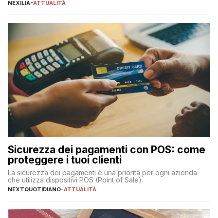
definitivi del primo semestre 2024 relativamente alle
NEXILIA
-
ATTUALITÀ
transazioni dei pagamenti digitali con carta nel nostro Paese:
223 miliardi di euro. Si ritiene che il totale relativo ai 12 mesi […]
Sicurezza dei pagamenti con POS: come
proteggere i tuoi clienti
La sicurezza dei pagamenti è una priorità per ogni azienda
che utilizza dispositivi POS (Point of Sale).
NEXTQUOTIDIANO
-
ATTUALITÀ