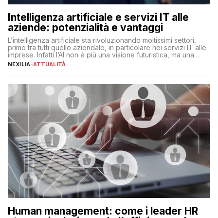
Intelligenza artificiale e servizi IT alle
aziende: potenzialità e vantaggi
L’intelligenza artificiale sta rivoluzionando moltissimi settori,
primo tra tutti quello aziendale, in particolare nei servizi IT alle
imprese. Infatti l’AI non è più una visione futuristica, ma una
realtà operativa che sta portando a un cambio significativo in
NEXILIA
-
ATTUALITÀ
ogni ambito. L’inserimento delle tecnologie di intelligenza
artificiale porta non solo all’ottimizzazione di diverse
operazioni, bensì comporta […]
Human management: come i leader HR