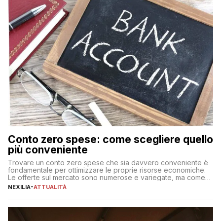
Conto zero spese: come scegliere quello
più conveniente
Trovare un conto zero spese che sia davvero conveniente è
fondamentale per ottimizzare le proprie risorse economiche.
Le offerte sul mercato sono numerose e variegate, ma come
individuare quella più adatta alle proprie esigenze senza
NEXILIA
-
ATTUALITÀ
incorrere in costi nascosti? Optare per un conto zero spese
significa eliminare le spese di gestione che spesso incidono
sul […]