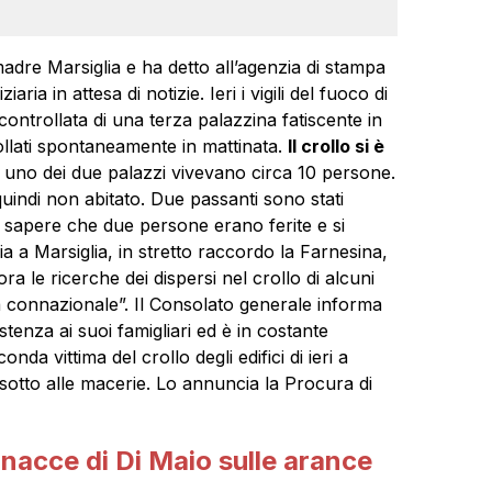
dre Marsiglia e ha detto all’agenzia di stampa
iaria in attesa di notizie. Ieri i vigili del fuoco di
ntrollata di una terza palazzina fatiscente in
crollati spontaneamente in mattinata.
Il crollo si è
n uno dei due palazzi vivevano circa 10 persone.
quindi non abitato. Due passanti sono stati
va sapere che due persone erano ferite e si
ia a Marsiglia, in stretto raccordo la Farnesina,
a le ricerche dei dispersi nel crollo di alcuni
una connazionale”. Il Consolato generale informa
stenza ai suoi famigliari ed è in costante
onda vittima del crollo degli edifici di ieri a
 sotto alle macerie. Lo annuncia la Procura di
gnacce di Di Maio sulle arance