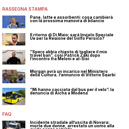
RASSEGNA STAMPA
Pane, latte e assorbenti: cosa cambierà
con la prossima manovra di bilancio
Il ritorno di Di Maio: sarà Inviato Speciale
Ue per la Regione del Golfo Persico?
“Spero abbia chiesto di togliere il mio
travel ban”, così Patrick Zaki dopo
l’incontro tra Meloni e al-Sisi
Morgan avrà un incarico nel Ministero
della Cultura, l’annuncio di Vittorio Sgarbi
“Mi hanno cacciata dal bus per il velo”: la
denuncia di Aicha a Modena
FAQ
Incidente stradale all’uscita di Novara:
morte due donne, arrestato un uomo alla