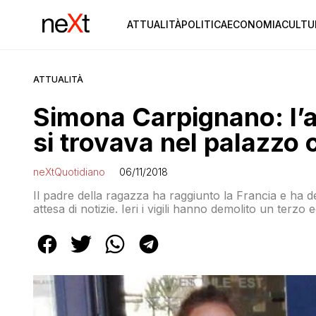
ATTUALITÀ
POLITICA
ECONOMIA
CULTU
ATTUALITÀ
Simona Carpignano: l’ap
si trovava nel palazzo c
neXtQuotidiano
06/11/2018
Il padre della ragazza ha raggiunto la Francia e ha detto
attesa di notizie. Ieri i vigili hanno demolito un terzo e