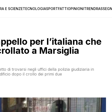
RA E SCIENZE
TECNOLOGIA
SPORT
FATTI
OPINIONI
TREND
RASSEGN
pello per l’italiana che
rollato a Marsiglia
 di trovarsi negli uffici della polizia giudiziaria in
dificio dopo il crollo dei primi due