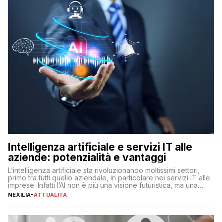
Intelligenza artificiale e servizi IT alle
aziende: potenzialità e vantaggi
L’intelligenza artificiale sta rivoluzionando moltissimi settori,
primo tra tutti quello aziendale, in particolare nei servizi IT alle
imprese. Infatti l’AI non è più una visione futuristica, ma una
realtà operativa che sta portando a un cambio significativo in
NEXILIA
-
ATTUALITÀ
ogni ambito. L’inserimento delle tecnologie di intelligenza
artificiale porta non solo all’ottimizzazione di diverse
operazioni, bensì comporta […]