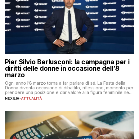
Pier Silvio Berlusconi: la campagna per i
diritti delle donne in occasione dell’8
marzo
Ogni anno l’8 marzo torna a far parlare di sé. La Festa della
Donna diventa occasione di dibattito, riflessione, momento per
prendere una posizione e dar valore alla figura femminile nella
sua complessità e crucialità. A lanciare un messaggio “forte e
NEXILIA
-
ATTUALITÀ
chiaro” quest’anno è stato anche Pier Silvio Berlusconi,
amministratore delegato di Mediaset, che ha […]