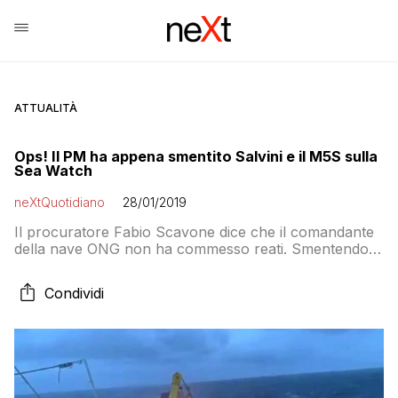
ATTUALITÀ
Ops! Il PM ha appena smentito Salvini e il M5S sulla
Sea Watch
neXtQuotidiano
28/01/2019
Il procuratore Fabio Scavone dice che il comandante
della nave ONG non ha commesso reati. Smentendo
l’intero governo che si era svegliato pubblico ministero
stamattina
Condividi