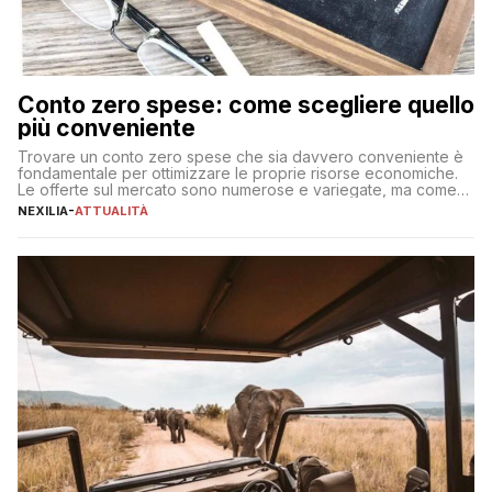
Conto zero spese: come scegliere quello
più conveniente
Trovare un conto zero spese che sia davvero conveniente è
fondamentale per ottimizzare le proprie risorse economiche.
Le offerte sul mercato sono numerose e variegate, ma come
individuare quella più adatta alle proprie esigenze senza
NEXILIA
-
ATTUALITÀ
incorrere in costi nascosti? Optare per un conto zero spese
significa eliminare le spese di gestione che spesso incidono
sul […]