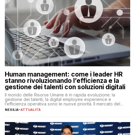
Human management: come i leader HR
stanno rivoluzionando l’efficienza e la
gestione dei talenti con soluzioni digitali
Il mondo delle Risorse Umane è in rapida evoluzione: la
gestione dei talenti, la digital employee experience e
l’efficienza operativa sono le nuove priorità. Il mercato del
lavoro, d’altra parte, è sempre più competitivo con una lotta
NEXILIA
-
ATTUALITÀ
per aggiudicarsi i talenti più validi che si intensifica e le
aspettative dei dipendenti in continua evoluzione. I […]