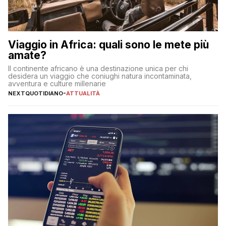
Viaggio in Africa: quali sono le mete più
amate?
Il continente africano è una destinazione unica per chi
desidera un viaggio che coniughi natura incontaminata,
avventura e culture millenarie
NEXTQUOTIDIANO
-
ATTUALITÀ