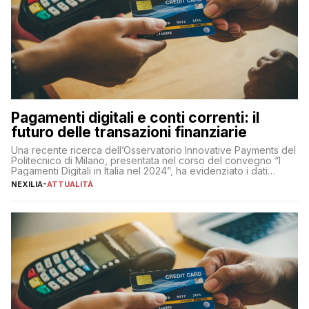
Pagamenti digitali e conti correnti: il
futuro delle transazioni finanziarie
Una recente ricerca dell’Osservatorio Innovative Payments del
Politecnico di Milano, presentata nel corso del convegno “I
Pagamenti Digitali in Italia nel 2024”, ha evidenziato i dati
definitivi del primo semestre 2024 relativamente alle
NEXILIA
-
ATTUALITÀ
transazioni dei pagamenti digitali con carta nel nostro Paese:
223 miliardi di euro. Si ritiene che il totale relativo ai 12 mesi […]