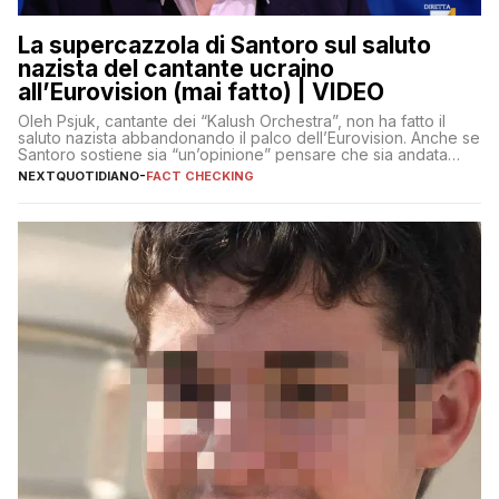
La supercazzola di Santoro sul saluto
nazista del cantante ucraino
all’Eurovision (mai fatto) | VIDEO
Oleh Psjuk, cantante dei “Kalush Orchestra”, non ha fatto il
saluto nazista abbandonando il palco dell’Eurovision. Anche se
Santoro sostiene sia “un’opinione” pensare che sia andata
così
NEXTQUOTIDIANO
-
FACT CHECKING