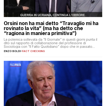
Orsini non ha mai detto “Travaglio mi ha
rovinato la vita” (ma ha detto che
“ragiona in maniera primitiva”)
La polemica sollevata da “Il Giornale” in questi giorni punta il
dito sul rapporto di collaborazione del professore di
Sociologia con “Il Fatto Quotidiano” dopo che in passato
erano volati stracci
ENZO BOLDI
-
FACT CHECKING