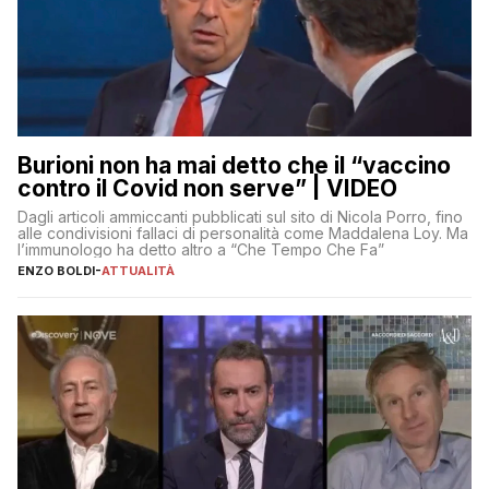
Burioni non ha mai detto che il “vaccino
contro il Covid non serve” | VIDEO
Dagli articoli ammiccanti pubblicati sul sito di Nicola Porro, fino
alle condivisioni fallaci di personalità come Maddalena Loy. Ma
l’immunologo ha detto altro a “Che Tempo Che Fa”
ENZO BOLDI
-
ATTUALITÀ