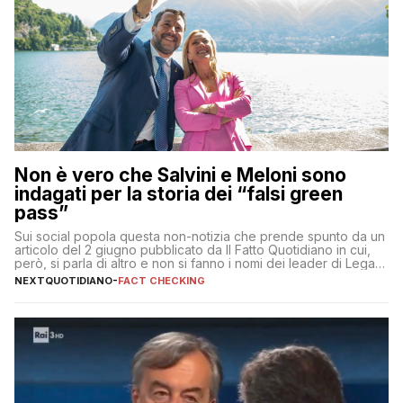
Non è vero che Salvini e Meloni sono
indagati per la storia dei “falsi green
pass”
Sui social popola questa non-notizia che prende spunto da un
articolo del 2 giugno pubblicato da Il Fatto Quotidiano in cui,
però, si parla di altro e non si fanno i nomi dei leader di Lega e
Fratelli d’Italia
NEXTQUOTIDIANO
-
FACT CHECKING