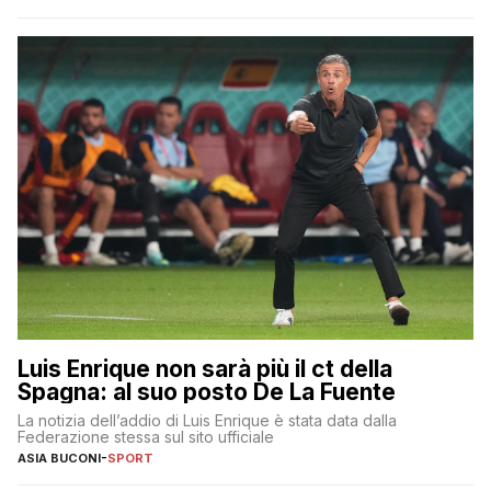
pancreas, con cui combatte ormai da cinque anni. L’ex bomber
della Sampdoria lo ha comunicato […]
Luis Enrique non sarà più il ct della
Spagna: al suo posto De La Fuente
La notizia dell’addio di Luis Enrique è stata data dalla
Federazione stessa sul sito ufficiale
ASIA BUCONI
-
SPORT