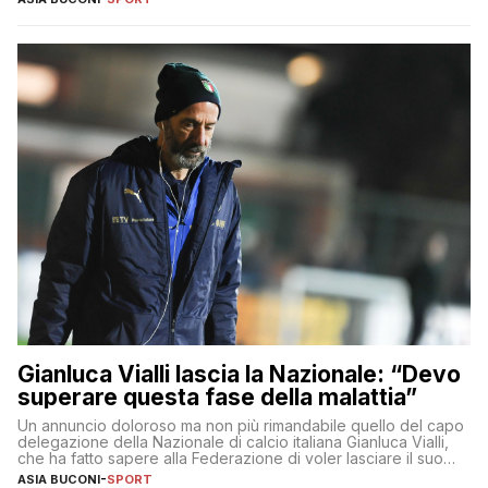
Gianluca Vialli lascia la Nazionale: “Devo
superare questa fase della malattia”
Un annuncio doloroso ma non più rimandabile quello del capo
delegazione della Nazionale di calcio italiana Gianluca Vialli,
che ha fatto sapere alla Federazione di voler lasciare il suo
incarico a causa della malattia di cui soffre, un tumore al
ASIA BUCONI
-
SPORT