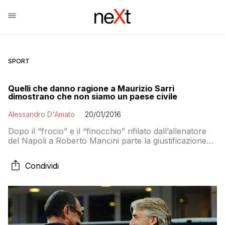
SPORT
Quelli che danno ragione a Maurizio Sarri
dimostrano che non siamo un paese civile
Alessandro D'Amato
20/01/2016
Dopo il “frocio” e il “finocchio” rifilato dall’allenatore
del Napoli a Roberto Mancini parte la giustificazione
dei tifosi sul social network. Con ragioni risibili e una
sicurezza: a parti invertite avrebbero dato ragione
Condividi
comunque a Sarri