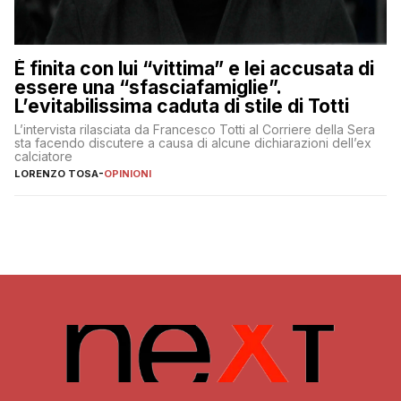
È finita con lui “vittima” e lei accusata di
essere una “sfasciafamiglie”.
L’evitabilissima caduta di stile di Totti
L’intervista rilasciata da Francesco Totti al Corriere della Sera
sta facendo discutere a causa di alcune dichiarazioni dell’ex
calciatore
LORENZO TOSA
-
OPINIONI