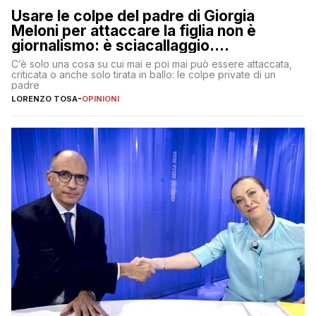
Usare le colpe del padre di Giorgia
Meloni per attaccare la figlia non è
giornalismo: è sciacallaggio.
Dimostriamo di essere diversi
C’è solo una cosa su cui mai e poi mai può essere attaccata,
criticata o anche solo tirata in ballo: le colpe private di un
padre
LORENZO TOSA
-
OPINIONI