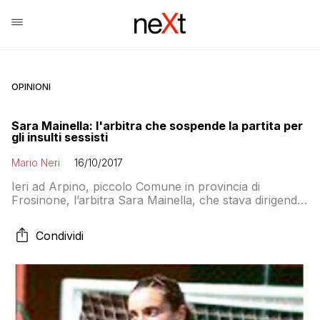
OPINIONI
Sara Mainella: l'arbitra che sospende la partita per
gli insulti sessisti
Mario Neri
16/10/2017
Ieri ad Arpino, piccolo Comune in provincia di
Frosinone, l’arbitra Sara Mainella, che stava dirigendo
la partita tra la squadra di casa e l’Itri, ha interrotto la
gara a due minuti dalla fine dopo essere stata insultata
Condividi
dall’inizio del match fino alla fine. La sua storia la
racconta oggi Repubblica Roma: LA RAGAZZA, oltre
agli […]