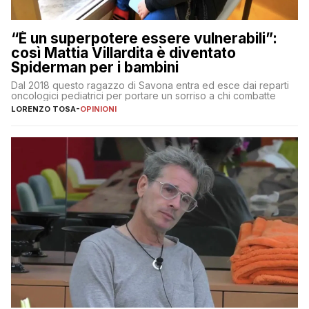
“È un superpotere essere vulnerabili”:
così Mattia Villardita è diventato
Spiderman per i bambini
Dal 2018 questo ragazzo di Savona entra ed esce dai reparti
oncologici pediatrici per portare un sorriso a chi combatte
LORENZO TOSA
-
OPINIONI