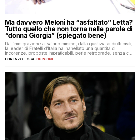
Ma davvero Meloni ha “asfaltato” Letta?
Tutto quello che non torna nelle parole di
“donna Giorgia” (spiegato bene)
Dall’immigrazione al salario minimo, dalla giustizia ai diritti civili,
la leader di Fratelli d’Italia ha inanellato una quantità di
incorenze, proposte impraticabili, perle retrograde, senza che
nessuno – a destra come a sinistra – glielo abbia fatto notare
LORENZO TOSA
-
OPINIONI