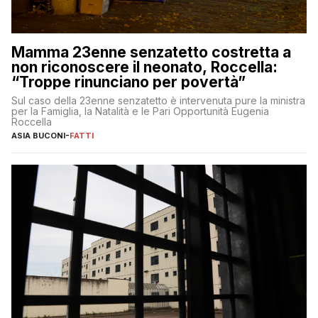
Mamma 23enne senzatetto costretta a
non riconoscere il neonato, Roccella:
“Troppe rinunciano per povertà”
Sul caso della 23enne senzatetto è intervenuta pure la ministra
per la Famiglia, la Natalità e le Pari Opportunità Eugenia
Roccella
ASIA BUCONI
-
FATTI