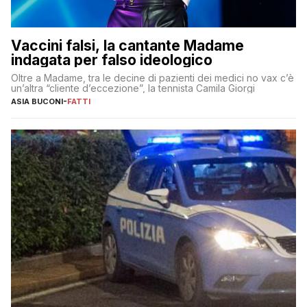
Vaccini falsi, la cantante Madame
indagata per falso ideologico
Oltre a Madame, tra le decine di pazienti dei medici no vax c’è
un’altra “cliente d’eccezione”, la tennista Camila Giorgi
ASIA BUCONI
-
FATTI