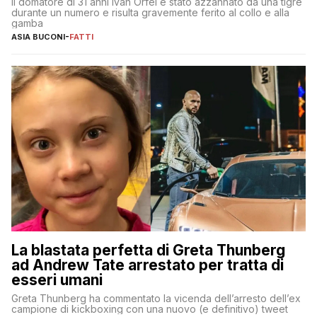
Il domatore di 31 anni Ivan Orfei è stato azzannato da una tigre
durante un numero e risulta gravemente ferito al collo e alla
gamba
ASIA BUCONI
-
FATTI
La blastata perfetta di Greta Thunberg
ad Andrew Tate arrestato per tratta di
esseri umani
Greta Thunberg ha commentato la vicenda dell’arresto dell’ex
campione di kickboxing con una nuovo (e definitivo) tweet