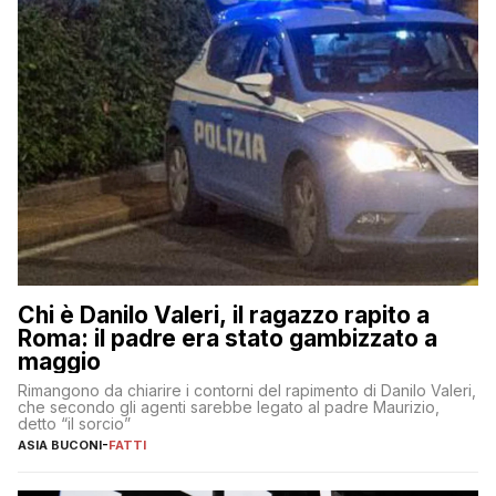
Chi è Danilo Valeri, il ragazzo rapito a
Roma: il padre era stato gambizzato a
maggio
Rimangono da chiarire i contorni del rapimento di Danilo Valeri,
che secondo gli agenti sarebbe legato al padre Maurizio,
detto “il sorcio”
ASIA BUCONI
-
FATTI