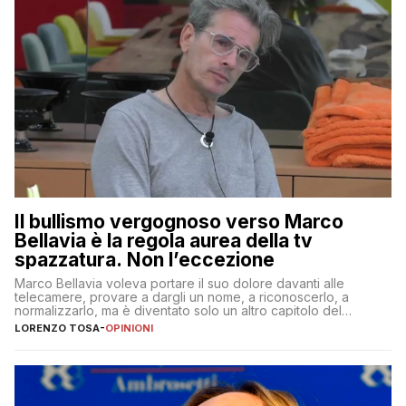
Il bullismo vergognoso verso Marco
Bellavia è la regola aurea della tv
spazzatura. Non l’eccezione
Marco Bellavia voleva portare il suo dolore davanti alle
telecamere, provare a dargli un nome, a riconoscerlo, a
normalizzarlo, ma è diventato solo un altro capitolo del
copione
LORENZO TOSA
-
OPINIONI