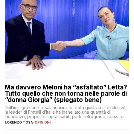
Ma davvero Meloni ha “asfaltato” Letta?
Tutto quello che non torna nelle parole di
“donna Giorgia” (spiegato bene)
Dall’immigrazione al salario minimo, dalla giustizia ai diritti civili,
la leader di Fratelli d’Italia ha inanellato una quantità di
incorenze, proposte impraticabili, perle retrograde, senza che
nessuno – a destra come a sinistra – glielo abbia fatto notare
LORENZO TOSA
-
OPINIONI