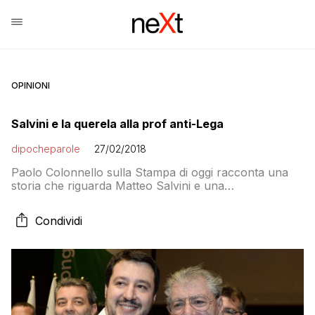
OPINIONI
Salvini e la querela alla prof anti-Lega
dipocheparole
27/02/2018
Paolo Colonnello sulla Stampa di oggi racconta una
storia che riguarda Matteo Salvini e una
professoressa di scuola superiore, a cui è arrivata una
querela da parte del leader della Lega per quello che
Condividi
ha detto in un video pubblicato su Facebook Succede
infatti che vicino a Milano, una tranquilla insegnante di
scuola superiore si […]